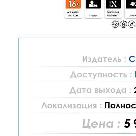
для детей
Optimized
от 16 лет
1 игрок
For Series X
Ultra
Издатель :
C
Доступность :
Дата выхода :
Локализация :
Полнос
Цена :
5 