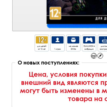
для детей
не менее
DUALSHOK4
дистан
от 12 лет
1 игрок
25 Gb
вибрация
воспрои
О новых поступлениях:
Цена, условия покупки
внешний вид являются п
могут быть изменены в 
товара на 