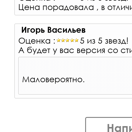
Цена порадовала , в отлич
Игорь Васильев
Оценка :
5 из 5 звезд!
А будет у вас версия со с
Маловероятно.
Нап