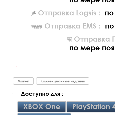
Отправка Logsis :
по
Отправка EMS :
по
Отправка П
по мере поя
Marvel
Коллекционные издания
Доступно для :
XBOX One
PlayStation 