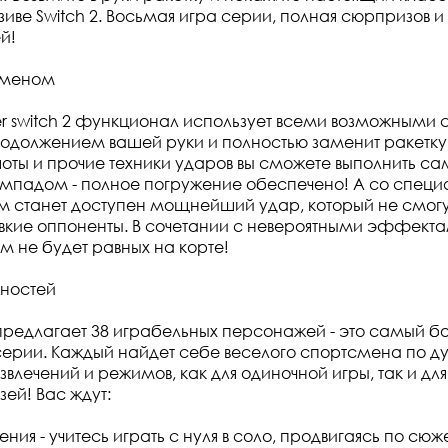
зиве Switch 2. Восьмая игра серии, полная сюрпризов и
й!
сменом
ever switch 2 функционал использует всеми возможными 
родолжением вашей руки и полностью заменит ракетк
оты и прочие техники ударов вы сможете выполнить са
ймпадом - полное погружение обеспечено! А со спец
м станет доступен мощнейший удар, который не смогу
кие оппоненты. В сочетании с невероятными эффекта
ам не будет равных на корте!
ностей
редлагает 38 играбельных персонажей - это самый б
 серии. Каждый найдет себе веселого спортсмена по ду
звлечений и режимов, как для одиночной игры, так и дл
зей! Вас ждут:
ия - учитесь играть с нуля в соло, продвигаясь по сюже