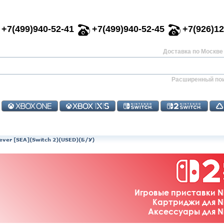
+7(499)940-52-41
+7(499)940-52-45
+7(926)12
Доставка по Москве 
Расширенный по
Fever [SEA](Switch 2)(USED)(Б/У)
Игровые приставки Ni
Картриджи для Ni
Аксессуары для Ni