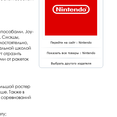
способами. Joy-
у. Смэшы,
мостоятельно,
Перейти на сайт : Nintendo
иальной школой
т отразить
Показать все товары : Nintendo
ми от ракеток
Выбрать другого издателя
ольшой ростер
ше. Также в
я соревнований
ту;