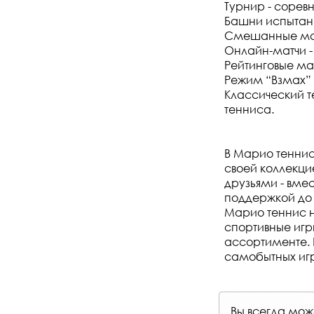
Турнир - сорев
Башни испытани
Смешанные мат
Онлайн-матчи -
Рейтинговые ма
Режим “Взмах” -
Классический т
тенниса.
В Марио теннис
своей коллекци
друзьями - вме
поддержкой до 
Марио теннис н
спортивные игр
ассортименте. 
самобытных игр
Вы всегда мо