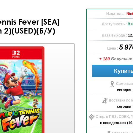
Издатель :
Nin
ennis Fever [SEA]
Доступность :
В 
h 2)(USED)(Б/У)
Дата выхода :
12
5 9
Цена :
+ 180
Бонусных
Купит
Самовыво
сегодня
Доставка по 
сегодня
Отпр. в ПВЗ: CDEK,
в понедельник (10