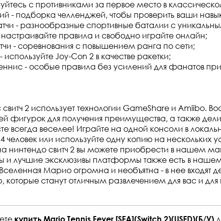
нуйтесь с противниками за первое место в классическо
й - подборка челленджей, чтобы проверить ваши навы
чи - разнообразные спортивные баталии с уникальн
 настраивайте правила и свободно играйте онлайн;
тчи - соревнования с повышением ранга по сети;
 используйте Joy-Con 2 в качестве ракетки;
еннис - особые правила без усилений для фанатов при
 свитч 2 использует технологии GameShare и Amiibo. Во
ей фигурок для получения преимущества, а также дели
сте всегда веселее! Играйте на одной консоли в локал
4 человек или используйте одну копию на нескольких у
а нинтендо свитч 2 вы можете приобрести в нашем ма
ы и лучшие эксклюзивы платформы также есть в наше
Вселенная Марио огромна и необъятна - в нее входят д
, которые станут отличным развлечением для вас и для
жете
д
купить
Mario Tennis Fever [SEA](Switch 2)(USED)(Б/У)