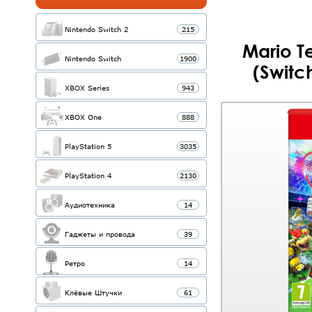
Nintendo Switch 2
215
Mario T
Nintendo Switch
1900
(Switc
XBOX Series
943
XBOX One
888
PlayStation 5
3035
PlayStation 4
2130
Аудиотехника
14
Гаджеты и провода
39
Ретро
14
Клёвые Штучки
61