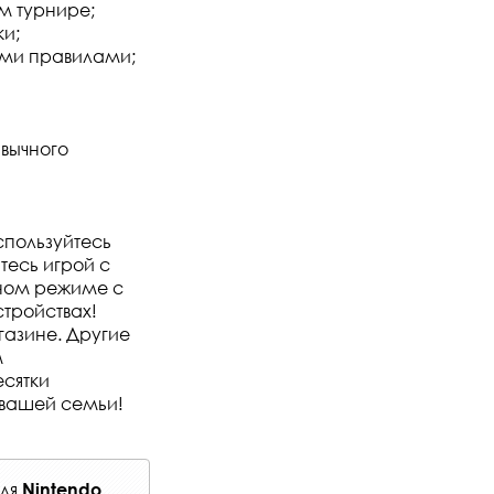
м турнире;
ки;
ыми правилами;
вычного
спользуйтесь
тесь игрой с
ьном режиме с
стройствах!
газине. Другие
м
есятки
 вашей семьи!
ля
Nintendo