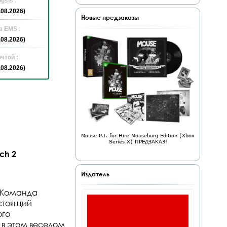
gsis :
.08.2026)
Новые предзаказы
а EMS :
.08.2026)
чтой :
.08.2026)
Mouse P.I. for Hire Mouseburg Edition (Xbox
Series X) ПРЕДЗАКАЗ!
ch 2
Издатель
! Команда
астоящий
ого
 в этом веселом