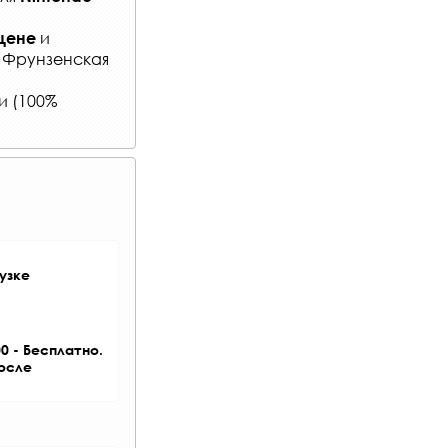
и
цене
: Фрунзенская
и (100%
узке
0 - Бесплатно.
после