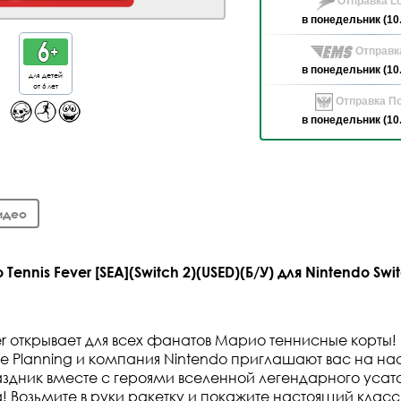
Отправка Lo
в понедельник (10
Отправк
в понедельник (10
для детей
от 6 лет
Отправка По
в понедельник (10
идео
ennis Fever [SEA](Switch 2)(USED)(Б/У) для Nintendo Swit
ever открывает для всех фанатов Марио теннисные корты
re Planning и компания Nintendo приглашают вас на н
здник вместе с героями вселенной легендарного усат
! Возьмите в руки ракетку и покажите настоящий класс