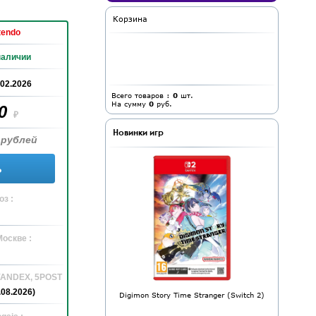
Корзина
tendo
наличии
.02.2026
Всего товаров :
0
шт.
На сумму
0
руб.
70
₽
Новинки игр
 рублей
ь
з :
Москве :
 YANDEX, 5POST
.08.2026)
Digimon Story Time Stranger (Switch 2)