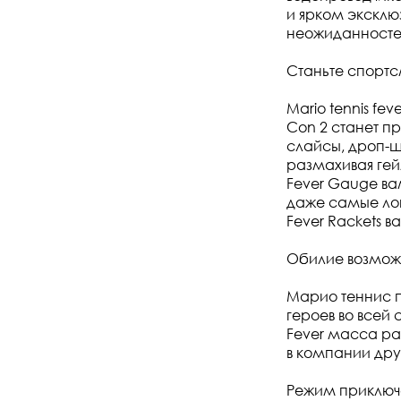
и ярком эксклю
неожиданносте
Станьте спорт
Mario tennis f
Con 2 станет п
слайсы, дроп-ш
размахивая ге
Fever Gauge ва
даже самые лов
Fever Rackets в
Обилие возмож
Марио теннис п
героев во всей
Fever масса ра
в компании дру
Режим приключен