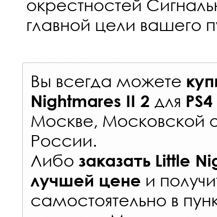
окрестностей Сигналь
главной цели вашего п
Вы всегда можете
куп
для
Nightmares II 2
PS4
Москве, Московской о
России
.
Либо
заказать
Little N
и получи
лучшей цене
самостоятельно в
пун