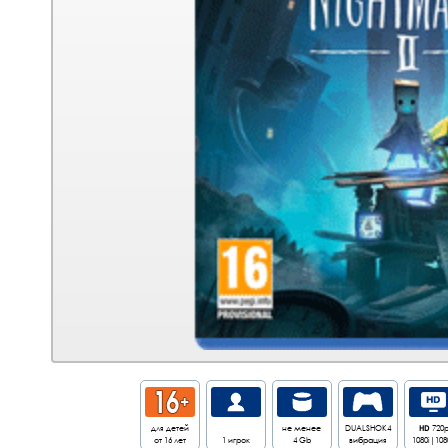
для детей
не менее
DUALSHOK4
HD
720
от 16 лет
1 игрок
4 Gb
вибрация
1080i|108