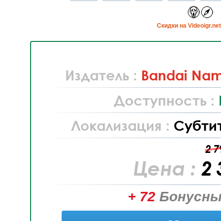
Cкидки на Videoigr.ne
Издатель :
Bandai Nam
Доступность :
Локализация :
Субти
2 7
Цена :
2 
+ 72
Бонусны