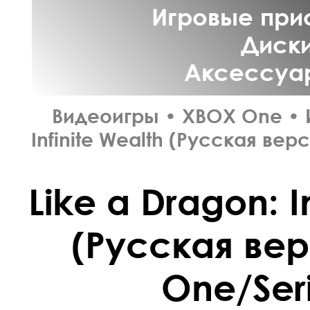
Игровые прис
Диски
Аксессуар
Видеоигры
•
XBOX One
•
Infinite Wealth (Русская вер
Like a Dragon: I
(Русская ве
One/Seri