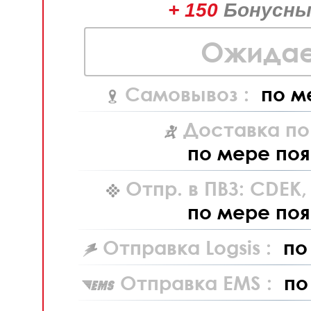
+ 150
Бонусны
Ожидае
Самовывоз :
по м
Доставка по
по мере поя
Отпр. в ПВЗ: CDEK
по мере поя
Отправка Logsis :
по
Отправка EMS :
по