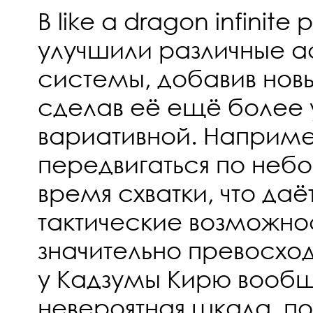
В like a dragon infinit
улучшили различные а
системы, добавив нов
сделав её ещё более 
вариативной. Наприме
передвигаться по неб
время схватки, что да
тактические возможнос
значительно превосход
у Кадзумы Кирю вообщ
невероятная шкала, п