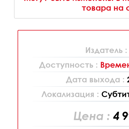
товара на 
Издатель 
Доступность :
Времен
Дата выхода :
Локализация :
Субти
Цена :
4 