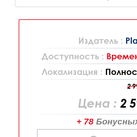
Издатель :
Pl
Доступность :
Времен
Локализация :
Полнос
2 9
Цена :
2 
+ 78
Бонусных