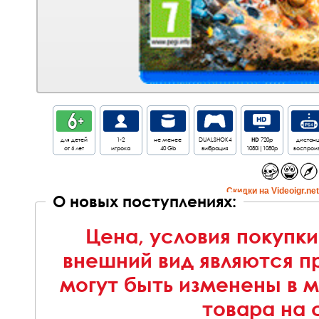
для детей
1-2
не менее
DUALSHOK4
HD
720p
дистанц
от 6 лет
игрока
40 Gb
вибрация
1080i|1080p
воспроиз
Cкидки на Videoigr.ne
О новых поступлениях:
Цена, условия покупки
внешний вид являются п
могут быть изменены в 
товара на 