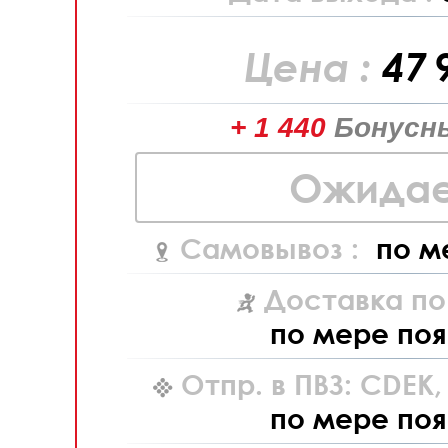
Цена :
47 
+ 1 440
Бонусн
Ожидае
Самовывоз :
по м
Доставка по
по мере поя
Отпр. в ПВЗ: CDEK
по мере поя