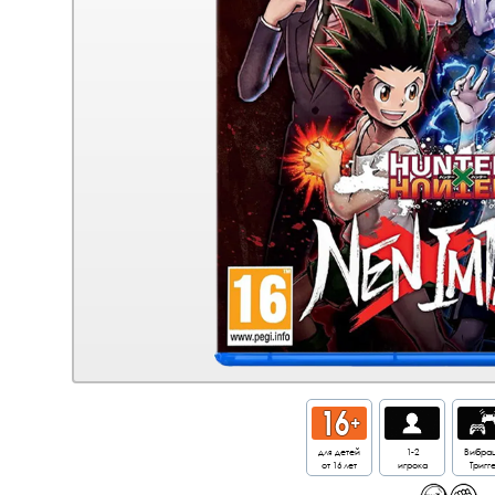
для детей
1-2
Вибра
от 16 лет
игрока
Тригг