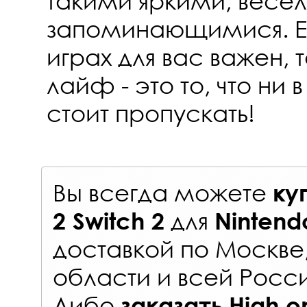
такими яркими, весе
запоминающимися. Е
играх для вас важен, 
лайф - это то, что ни 
стоит пропускать!
Вы всегда можете
ку
для
2 Switch 2
Nintend
доставкой по Москве
области и всей Росс
Либо
заказать
High on