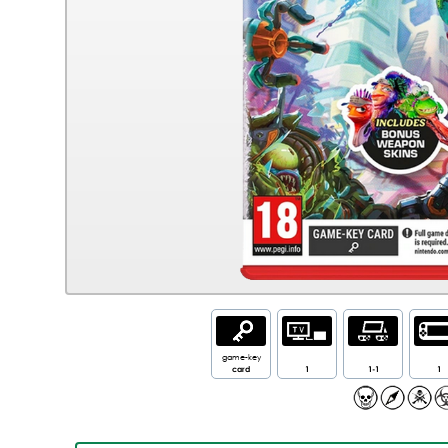
game-key
card
1
1-1
1