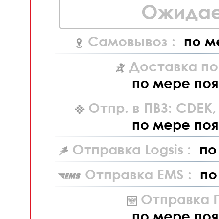
Ожидае
Самовывоз :
по м
Доставка по
по мере поя
Отпр. в ПВЗ: CDEK
по мере поя
Отправка Logsis :
по
Отправка EMS :
по
Отправка П
по мере поя