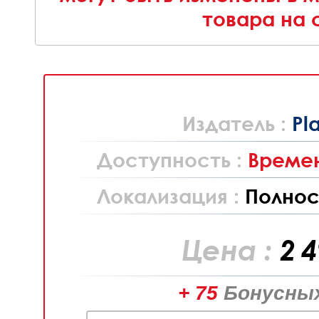
товара на 
Издатель :
Pl
Доступность :
Времен
Локализация :
Полнос
Цена :
2 
+ 75
Бонусных