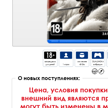
запрещено
не менее
DUALSHOK4
для детей
1 игрок
45 Gb
вибрация
О новых поступлениях:
Цена, условия покупки
внешний вид являются п
могут быть изменены в 