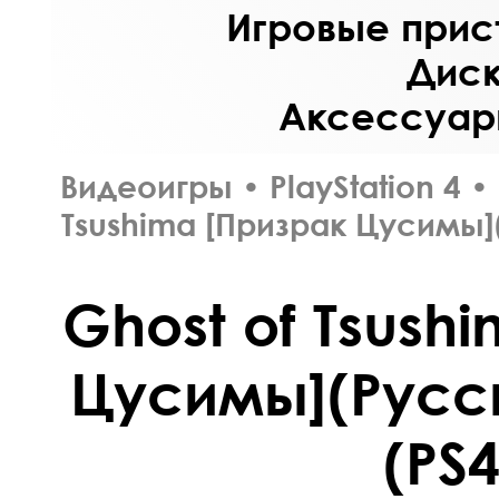
Игровые прист
Диск
Аксессуары
Видеоигры
•
PlayStation 4
•
Tsushima [Призрак Цусимы]
Ghost of Tsush
Цусимы](Русс
(PS4