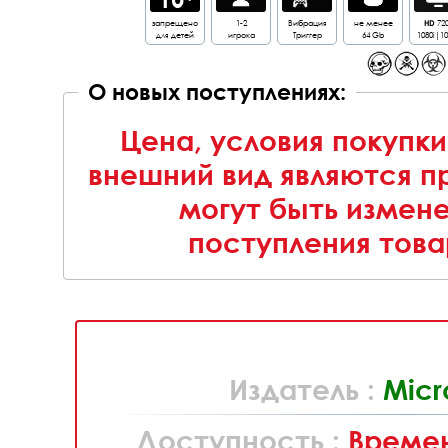
запрещено
1-2
Вибрация
не менее
HD
72
для детей
игрока
Триггер
64 Gb
1080i|1
О новых поступлениях:
Цена, условия покупки
внешний вид являются п
могут быть измен
поступления това
Издатель :
Micr
Доступность :
Времен