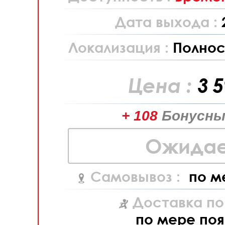
Дата выхода :
Локализация :
Полнос
Цена :
3 
+ 108
Бонусны
Ожидае
Самовывоз :
по м
Доставка по
по мере поя