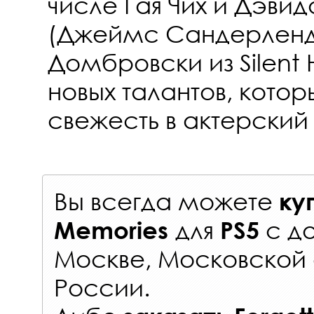
числе Гая Чих и Дэв
(Джеймс Сандерленд
Домбровски из Silent Hi
новых талантов, кото
свежесть в актерский
Вы всегда можете
ку
для
с
до
Memories
PS5
Москве, Московской 
России
.