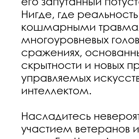
его запутанный поту
Нигде, где реальност
кошмарными травмами
многоуровневых голо
сражениях, основанн
скрытности и новых п
управляемых искусст
интеллектом.
Насладитесь невероят
участием ветеранов и