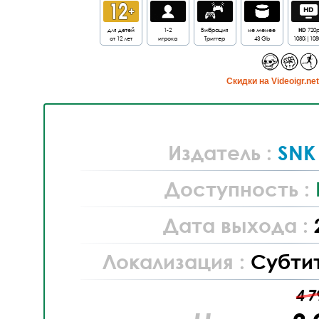
для детей
1-2
Вибрация
не менее
HD
720
от 12 лет
игрока
Триггер
43 Gb
1080i|108
Cкидки на Videoigr.ne
Издатель :
SNK
Доступность :
Дата выхода :
Локализация :
Субти
4 7