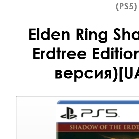
(PS5)
Elden Ring Sh
Erdtree Editi
версия)[UA