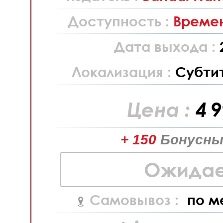
Доступность :
Времен
Дата выхода :
Локализация :
Субти
Цена :
4 
+ 150
Бонусны
Ожидае
Самовывоз :
по м