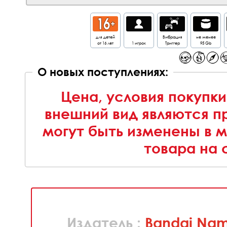
для детей
Вибрация
не менее
от 16 лет
1 игрок
Триггер
95 Gb
О новых поступлениях:
Цена, условия покупки
внешний вид являются п
могут быть изменены в 
товара на 
Издатель :
Bandai Nam