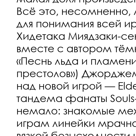
Всё это, несомненно, 
для понимания всей и
Хидетака Миядзаки-се
вместе с автором тём
«Песнь льда и пламени
престолов») Джорджем
над новой игрой — Elde
тандема фанаты Soul
немало: знакомые ме
играм линейки мрачн
вязкой безысходности 