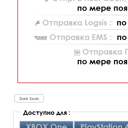
по мере поя
Отправка Logsis :
по
Отправка EMS :
по
Отправка П
по мере поя
Dark Souls
Доступно для :
XBOX One
PlayStation 