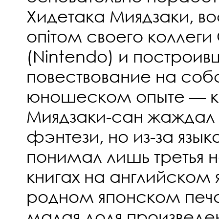
Хидетака Миядзаки, в
опітом своего коллег
(Nintendo) и построи
повествование на соб
юношеском опыте — к
Миядзаки-сан жаждал 
фэнтези, но из-за язы
понимал лишь третья 
книгах на английском я
родном японском печ
малая доля произведе