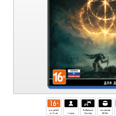
для детей
Вибрация
не менее
от 16 лет
1 игрок
Триггер
80 Gb