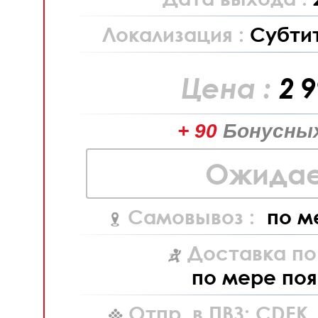
Локализация :
Субти
Цена :
2 
+ 90
Бонусных
Ожидае
Самовывоз :
по м
Доставка по
по мере поя
Отпр. в ПВЗ: CDEK