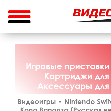
Игровые приставки 
Картриджи для 
Аксессуары для N
Видеоигры
•
Nintendo Swit
Kong Bananza (Русская ве