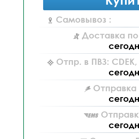
Самовывоз :
Доставка по
сегод
Отпр. в ПВЗ: CDEK
сегод
Отправка L
сегод
Отправк
сегод