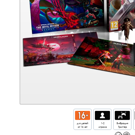
для детей
1-2
Вибрация
от 16 лет
игрока
Триггер