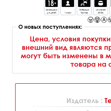
запрещено
Вибрация
не менее
для детей
1 игрок
Триггер
65 Gb
О новых поступлениях:
Цена, условия покупки
внешний вид являются п
могут быть изменены в 
товара на 
Издатель :
T