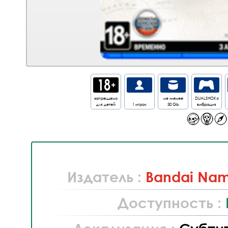
запрещено
не менее
DUALSHOK4
для детей
1 игрок
30 Gb
вибрация
Издатель :
Bandai Nam
Доступность :