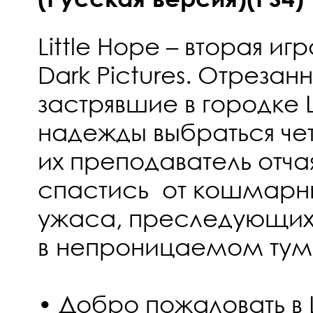
Little Hope – вторая иг
Dark Pictures. Отрезан
застрявшие в городке L
надежды выбраться чет
их преподаватель отча
спастись от кошмарн
ужаса, преследующих
в непроницаемом тум
• Добро пожаловать в L