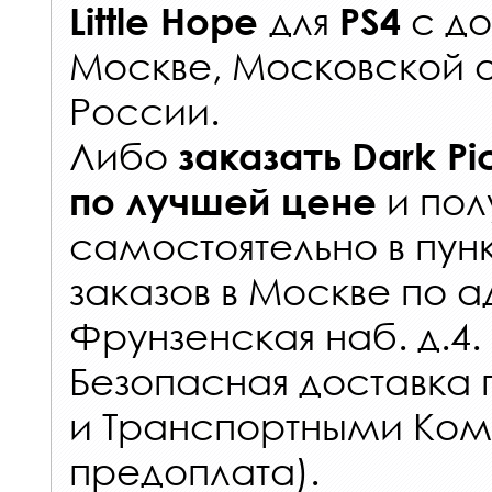
для
с
до
Little Hope
PS4
Москве, Московской о
России
.
Либо
заказать
Dark Pic
и пол
по лучшей цене
самостоятельно в
пун
заказов
в Москве по а
Фрунзенская наб. д.4.
Безопасная доставка 
и Транспортными Ком
предоплата).