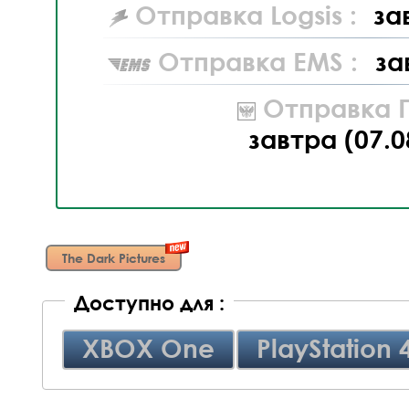
Отправка Logsis :
за
Отправка EMS :
за
Отправка П
завтра (07.0
The Dark Pictures
Доступно для :
XBOX One
PlayStation 