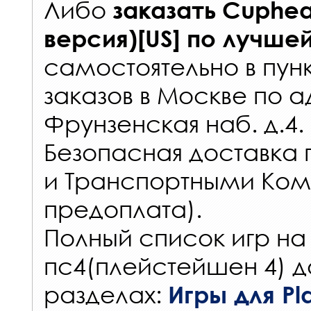
Либо
заказать
Cuphea
версия)[US]
по лучше
самостоятельно в
пун
заказов
в Москве по а
Фрунзенская наб. д.4.
Безопасная доставка 
и Транспортными Ком
предоплата).
Полный список игр на
пс4(плейстейшен 4) д
разделах:
Игры для Pla