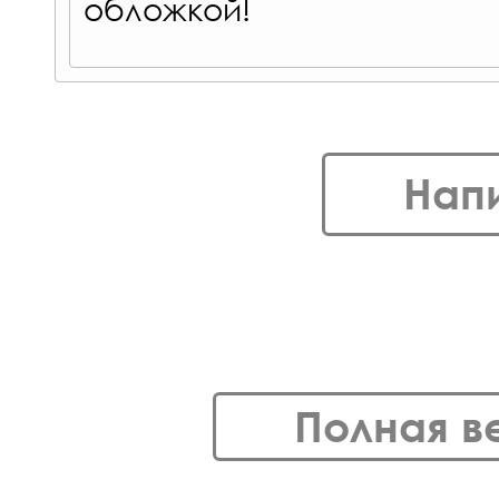
обложкой!
Нап
Полная в