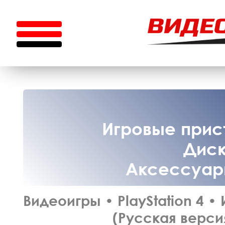
Игровые прист
Диск
Аксессуары
Видеоигры
•
PlayStation 4
•
(Русская версия