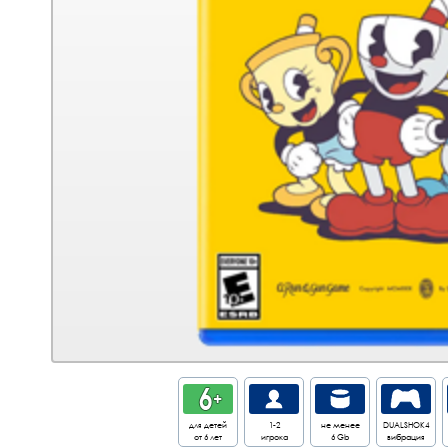
для детей
1-2
не менее
DUALSHOK4
от 6 лет
игрока
6 Gb
вибрация