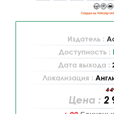
Cкидки на Videoigr.ne
Издатель :
Ac
Доступность :
Дата выхода :
Локализация :
Англ
4 4
Цена :
2 