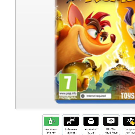
для детей
Вибрация
не менее
HD
720p
Требует
от 6 лет
Триггер
10 Gb
1080i|1080p
PSN Plus