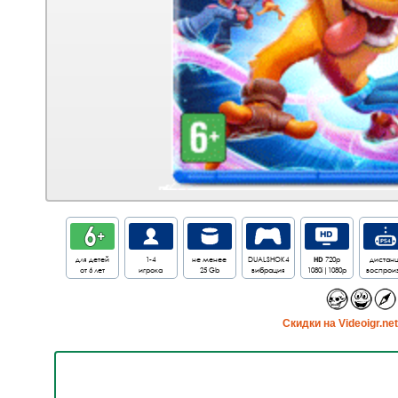
для детей
1-4
не менее
DUALSHOK4
HD
720p
дистанц
от 6 лет
игрока
25 Gb
вибрация
1080i|1080p
воспроиз
Cкидки на Videoigr.ne