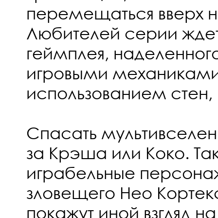
перемещаться вверх н
Любителей серии жде
геймплея, наделенног
игровыми механиками
использованием стен, 
Спасать мультивселе
за Крэша или Коко. Та
играбельные персонаж
зловещего Нео Кортек
покажут иной взгляд н