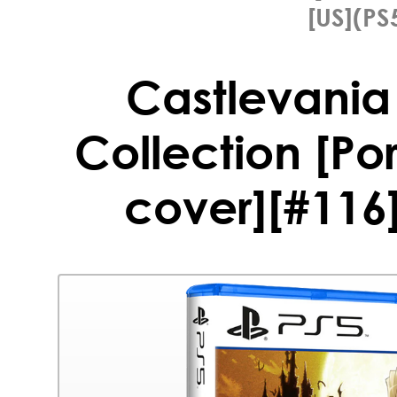
[US](PS
Castlevania
Collection [Por
cover][#116]