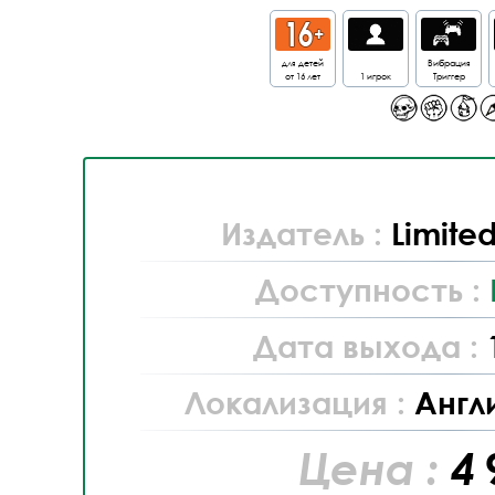
для детей
Вибрация
от 16 лет
1 игрок
Триггер
Издатель :
Limite
Доступность :
Дата выхода :
Локализация :
Англ
Цена :
4 