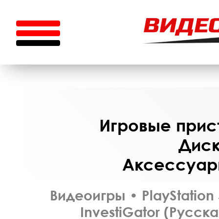
Игровые прист
Диск
Аксессуары
Видеоигры
•
PlayStation
InvestiGator (Русск