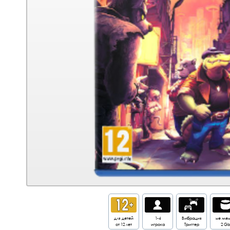
для детей
1-4
Вибрация
не ме
от 12 лет
игрока
Триггер
2 Gb