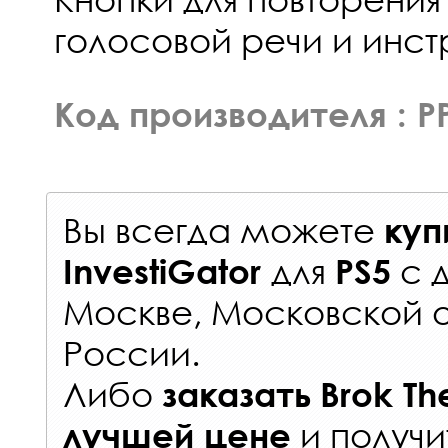
голосовой речи и инст
Код производителя : P
Вы всегда можете
куп
для
с
InvestiGator
PS5
Москве, Московской о
России
.
Либо
заказать
Brok Th
и получи
лучшей цене