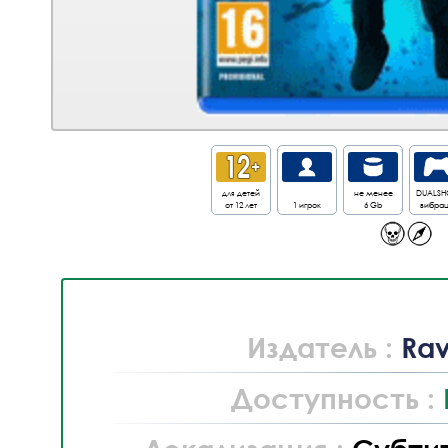
для детей
не менее
DUALSH
от 12 лет
1 игрок
6 Gb
вибра
Издатель :
Rav
Доступность :