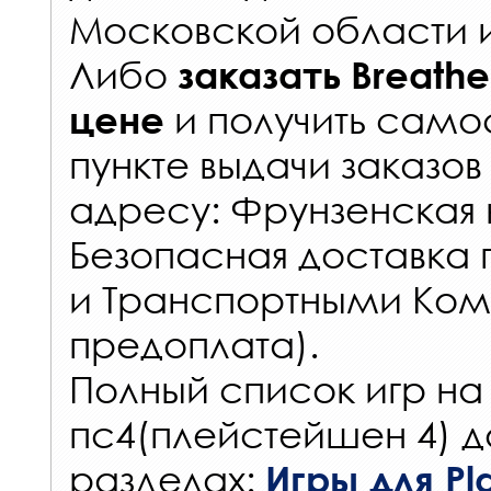
Московской области 
Либо
заказать
Breath
и получить самос
цене
пункте выдачи заказов
адресу: Фрунзенская н
Безопасная доставка 
и Транспортными Ком
предоплата).
Полный список игр на
пс4(плейстейшен 4) д
разделах:
Игры для Pla