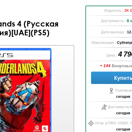
Издатель :
2K 
Доступность :
В 
ands 4 (Русская
ия)[UAE](PS5)
Дата выхода :
12
Локализация :
Субтитр
4 7
Цена :
+ 144
Бонусных
Купит
Самовыво
сегодня
Доставка по 
сегодня
Отпр. в ПВЗ: CDEK,
сегодня