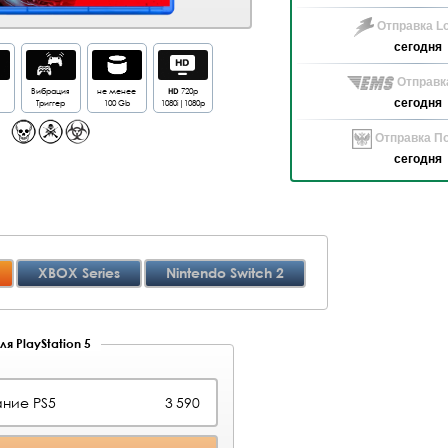
Отправка Lo
сегодня
Отправк
Вибрация
не менее
HD
720p
Триггер
100 Gb
1080i|1080p
сегодня
Отправка По
сегодня
XBOX Series
Nintendo Switch 2
я PlayStation 5
ние PS5
3 590