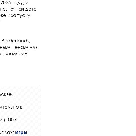
2025 году, и
е. Точная дата
же к запуску
т
Borderlands,
тным ценам для
абываемому
скве,
ятельно в
и (100%
делах:
Игры