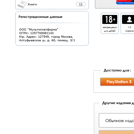
Книги
11
Регистрационные данные
запрещено
1-2
ООО "Мультиплатформа"
для детей
игрока
ОГРН: 1257700081143
Юр. Адрес: 127549, город Москва,
Алтуфьевское ш, д. 60, помещ. 3/1
Доступно для :
PlayStation 5
Другие издания дл
Обычное изда