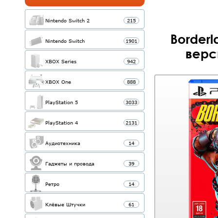
Nintendo Switch 2
215
Borderl
Nintendo Switch
1901
верс
XBOX Series
942
XBOX One
888
PlayStation 5
3033
PlayStation 4
2131
Аудиотехника
14
Гаджеты и провода
39
Ретро
14
Клёвые Штучки
61