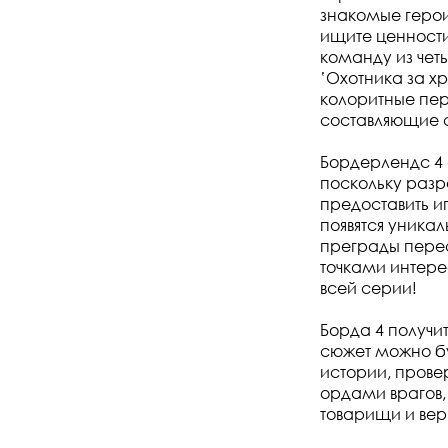
знакомые герои
ищите ценности
команду из чет
‛Охотника за х
колоритные пер
составляющие 
Бордерлендс 4
поскольку разр
предоставить и
появятся уника
преграды перес
точками интере
всей серии!
Борда 4 получит
сюжет можно бу
истории, прове
ордами врагов,
товарищи и вер