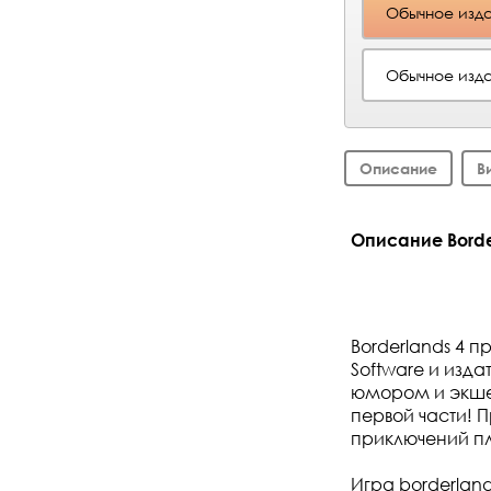
Обычное изда
Обычное изда
Описание
В
Описание Border
Borderlands 4 
Software и изд
юмором и экше
первой части! 
приключений п
Игра borderlan