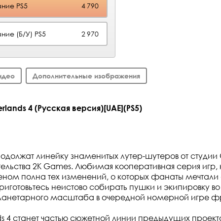
ние PS5
4 790
ние (Б/У) PS5
2 970
идео
Дополнительные изображения
lands 4 (Русская версия)[UAE](PS5)
продолжат линейку знаменитых лутер-шутеров от студии
ательства 2K Games. Любимая кооперативная серия игр
ном полна тех изменений, о которых фанаты мечтали
Приготовьтесь неистово собирать пушки и экипировку во
ланетарного масштаба в очередной номерной игре 
ds 4 станет частью сюжетной линии предыдущих проекто