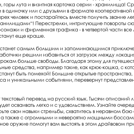
, горы лута и визитная карточка серии - хранилища! С
 в одиночку или с друзьями в формате кооперативной 
ырех человек и постарайтесь вместе получить звание л
ранилищами“! Перестрелки, интригующие повороты сю
сонажи и фирменная графика - в четвертой части вс
станут еще краше.
 станет самым большим и запоминающимся приключе
аботчики решили избавиться от загрузок между локаци
грокам больше свободы. Благодаря этому для путешес
льные средства, например такие, как крюк-кошка, с ко
танут быть помехой! Большие открытые пространства
са и уникальными событиями, перевернут представлен
 текстовый перевод на русский язык. Тысячи описаний 
дет осваивать легко и с удовольствием. Узнайте очере
рьте свои навыки стрельбы, схватитесь в неравном бою
 а также с огромными и невероятно мощными боссами
ное оружие помогут вам выстоять в этом драйвовом пр