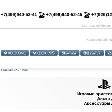
+7(499)940-52-41
+7(499)940-52-45
+7(926)12
Доставка по Москве 
Расширенный по
я версия)[UAE](PS5)
Игровые приставк
Диски д
Аксессуары дл