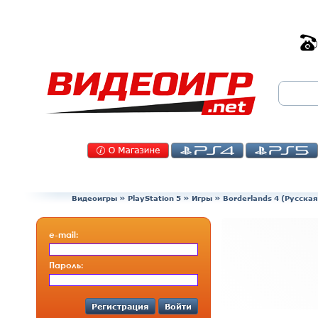
Видеоигры
»
PlayStation 5
»
Игры
»
Borderlands 4 (Русска
e-mail:
Пароль:
Регистрация
Войти