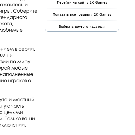
Перейти на сайт : 2K Games
ражайтесь и
игры. Соберите
Показать все товары : 2K Games
егендарного
жета,
Выбрать другого издателя
е любимые
нием в серии,
ями и
твий по миру
торой любые
, наполненные
ие игроков о
лута и местный
дную часть
 с целыми
! Только ваши
иключении.