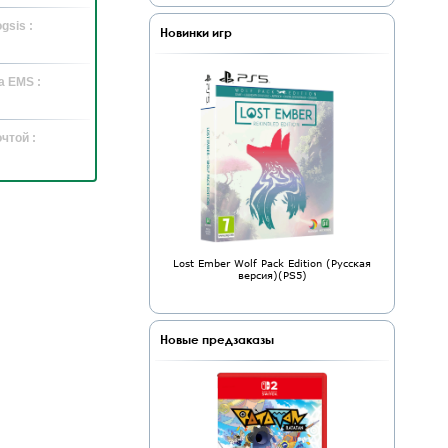
gsis :
Новинки игр
а EMS :
чтой :
Lost Ember Wolf Pack Edition (Русская
версия)(PS5)
Новые предзаказы