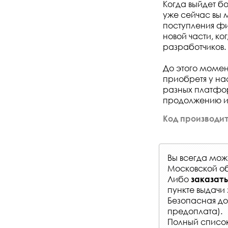
Когда выйдет бо
уже сейчас вы 
поступления физ
новой части, к
разработчиков.
До этого момен
приобретя у на
разных платфор
продолжению ис
Код производит
Вы всегда мо
Московской об
Либо
заказать
пункте выдачи 
Безопасная до
предоплата).
Полный список