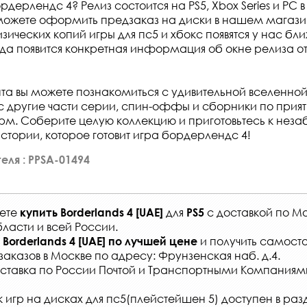
рдерлендс 4? Релиз состоится на PS5, Xbox Series и PC в 
можете оформить предзаказ на диски в нашем магазин
ических копий игры для пс5 и хбокс появятся у нас бли
огда появится конкретная информация об окне релиза о
та вы можете познакомиться с удивительной вселенной 
с другие части серии, спин-оффы и сборники по прия
м. Соберите целую коллекцию и приготовьтесь к нез
тории, которое готовит игра бордерлендс 4!
еля : PPSA-01494
жете
для
с
доставкой по Мо
купить
Borderlands 4 [UAE]
PS5
ласти и всей России
.
и получить самосто
Borderlands 4 [UAE]
по лучшей цене
заказов
в Москве по адресу: Фрунзенская наб. д.4.
ставка по России Почтой и Транспортными Компаниям
 игр на дисках для пс5(плейстейшен 5) доступен в раз