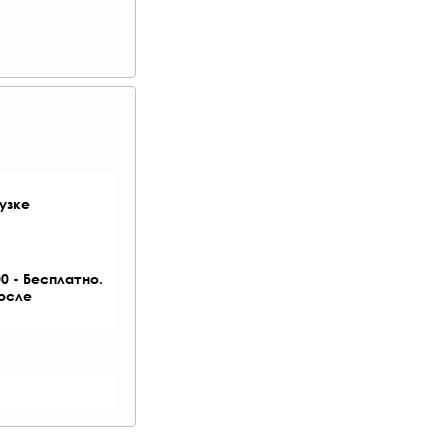
узке
0 - Бесплатно.
после