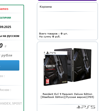
Корзина
Games
наличии
.09.2025
Всего товаров :
0
шт.
ы на русском
На сумму
0
руб.
90
₽
 рубля
ь
з :
Москве :
Resident Evil 9 Requiem Deluxe Edition
[Steelbook Edition](Русская версия)(PS5)
 YANDEX, 5POST