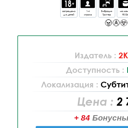
запрещено
1-4
Вибрация
не ме
для детей
игрока
Триггер
90 G
Издатель :
2
Доступность :
Локализация :
Субти
Цена :
2 
+ 84
Бонусны