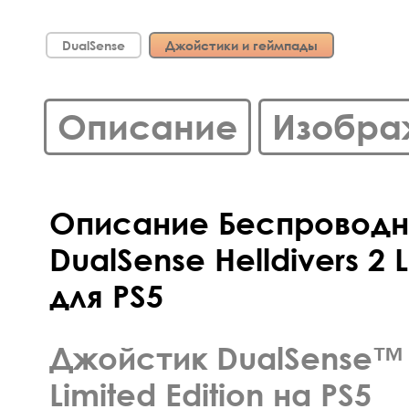
DualSense
Джойстики и геймпады
Описание
Изобра
Описание Беспроводн
DualSense Helldivers 2 L
для PS5
Джойстик DualSense™ H
Limited Edition на PS5