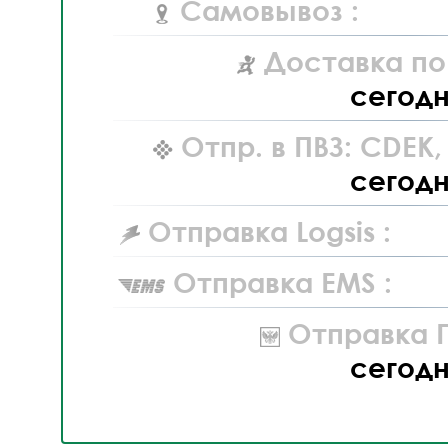
Самовывоз :
Доставка по
сегод
Отпр. в ПВЗ: CDEK
сегод
Отправка Logsis :
Отправка EMS :
Отправка П
сегод