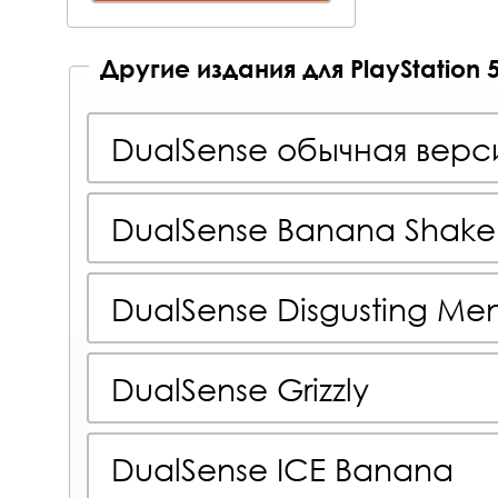
Другие издания для PlayStation 
DualSense обычная верс
DualSense Banana Shake
DualSense Disgusting Me
DualSense Grizzly
DualSense ICE Banana