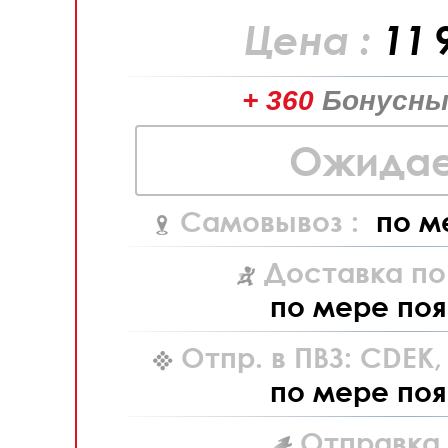
Цена :
11 
+ 360
Бонусны
Ожидае
Самовывоз :
по м
Доставка по
по мере поя
Отпр. в ПВЗ: CDEK
по мере поя
Отправка L