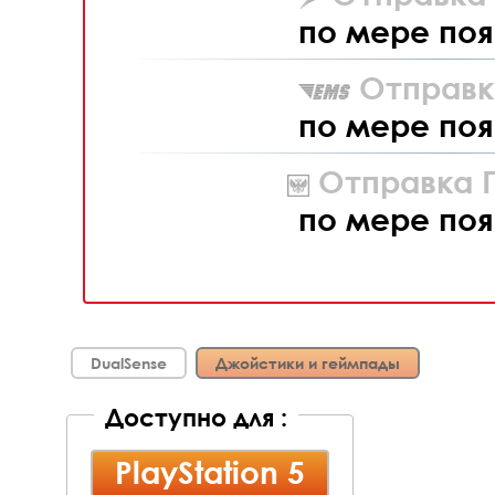
по мере поя
Отправк
по мере поя
Отправка П
по мере поя
DualSense
Джойстики и геймпады
Доступно для :
PlayStation 5