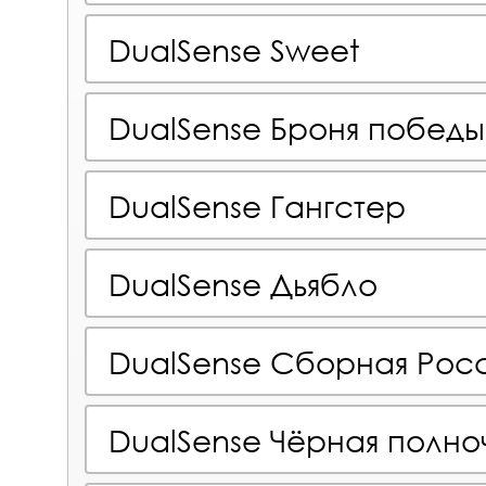
DualSense Sweet
DualSense Броня победы
DualSense Гангстер
DualSense Дьябло
DualSense Сборная Рос
DualSense Чёрная полно