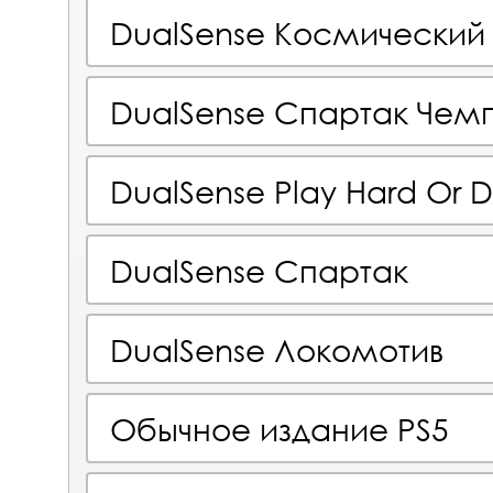
DualSense Космический
DualSense Спартак Чем
DualSense Play Hard Or D
DualSense Спартак
DualSense Локомотив
Обычное издание PS5