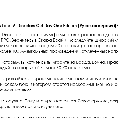
Tale IV: Directors Cut Day One Edition (Русская версия)(
IV: Directors Cut - это триумфальное возвращение одной
 RPG. Вернитесь в Скара Брай и исследуйте широкий м
иключении, включающем 50+ часов игрового процесса
более 100 музыкальных произведений, отмеченных наг
 которым вы хотите быть: играйте за Барда, Воина, Пра
ждый из которых обладает 60-70 навыками.
о: сражайтесь с врагами в динамичном и интуитивно п
ическом бою, в котором стратегическое мышление и 
реимуществом.
л-оружие. Получите древнее эльфийское оружие, сек
рыть, внимательно изучив его.
гает больше возможностей для настройки персонажа,