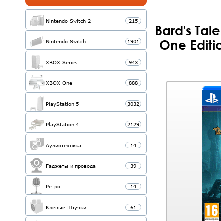
Nintendo Switch 2
215
Bard's Tale
One Editi
Nintendo Switch
1901
XBOX Series
943
XBOX One
888
PlayStation 5
3032
PlayStation 4
2129
Аудиотехника
14
Гаджеты и провода
39
Ретро
14
Клёвые Штучки
61