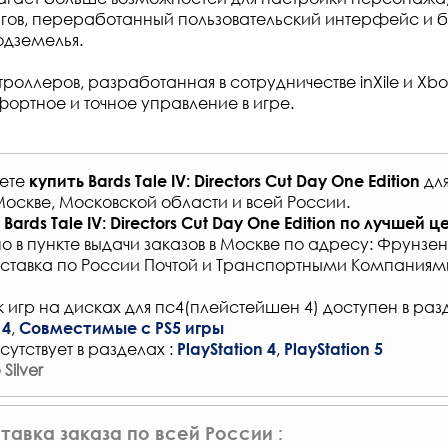
гов, переработанный пользовательский интерфейс и 
дземелья.
оллеров, разработанная в сотрудничестве inXile и Xbo
ортное и точное управление в игре.
жете
дл
купить
Bards Tale IV: Directors Cut Day One Edition
Москве, Московской области и всей России
.
Bards Tale IV: Directors Cut Day One Edition
по лучшей ц
о в
пункте выдачи заказов
в Москве по адресу: Фрунзенс
ставка по России Почтой и Транспортными Компаниям
 игр на дисках для пс4(плейстейшен 4) доступен в раз
,
 4
Совместимые с PS5 игры
сутствует в разделах :
,
PlayStation 4
PlayStation 5
Silver
тавка заказа по всей России :