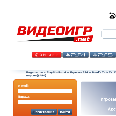
Видеоигры
»
PlayStation 4
»
Игры на PS4
»
Bard's Tale IV: 
версия)(PS4)
e-mail:
Пароль:
Игровы
Акс
Регистрация
Войти