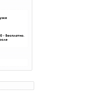
узке
0 - Бесплатно.
после