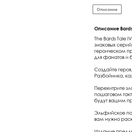
Описание
Описание Bards 
The Bards Tale 
знаковых серий
героическом пр
для фанатов и 
Создайте героя,
Разбойника, ка
Перехитрите зл
пошаговом такт
будут вашим п
Эльфийское паз
вам нужно раск
Издание предла