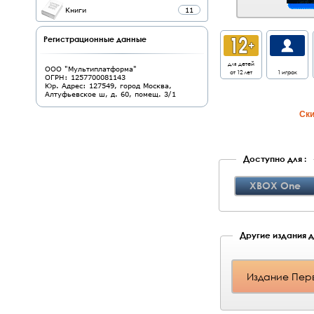
Книги
11
Регистрационные данные
для детей
ООО "Мультиплатформа"
от 12 лет
1 игрок
ОГРН: 1257700081143
Юр. Адрес: 127549, город Москва,
Алтуфьевское ш, д. 60, помещ. 3/1
Cки
Доступно для :
XBOX One
Другие издания дл
Издание Перв