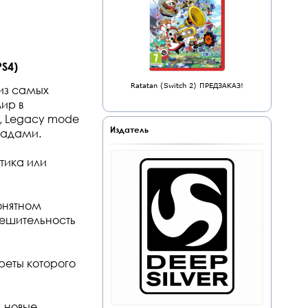
PS4)
Ratatan (Switch 2) ПРЕДЗАКАЗ!
 из самых
ир в
, Legacy mode
Издатель
радами.
ктика или
онятном
решительность
реты которого
 новые