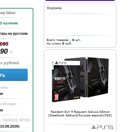
Корзина
ep Silver
В наличии
тры на русском
Всего товаров :
0
шт.
 690
На сумму
0
руб.
490
₽
х рублей
ть
ывоз :
ня
о Москве :
ня
Resident Evil 9 Requiem Deluxe Edition
[Steelbook Edition](Русская версия)(PS5)
K, YANDEX, 5POST
10.08.2026)