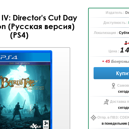
Издатель :
De
 IV: Director's Cut Day
Доступность :
on (Русская версия)
(PS4)
Локализация :
Субти
1
1 
Цена :
+ 45
Бонусны
Купи
Самов
сегод
Доставка п
сегод
Отпр. в ПВЗ: CDE
в понедельник (