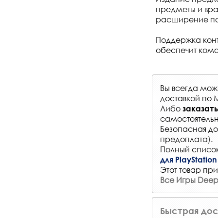
предметы и вра
расширение по
Поддержка контр
обеспечит комф
Вы всегда мо
доставкой по 
Либо
заказать
самостоятельн
Безопасная до
предоплата).
Полный список
для PlayStation
Этот товар при
Все Игры Deep 
Быстрая дос