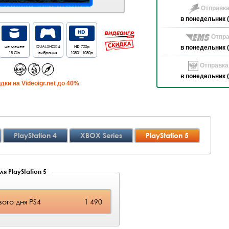
Отправка
в понедельник (
Отпра
не менее
DUALSHOK4
HD
720p
в понедельник (
18 Gb
вибрация
1080i|1080p
Отправка
в понедельник (
дки на Videoigr.net до 40%
PlayStation 4
XBOX Series
PlayStation 5
я PlayStation 5
ого дня PS4
1 490