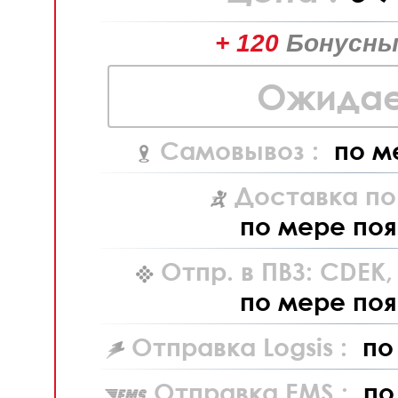
+ 120
Бонусны
Ожидае
Самовывоз :
по м
Доставка по
по мере поя
Отпр. в ПВЗ: CDEK
по мере поя
Отправка Logsis :
по
Отправка EMS :
по