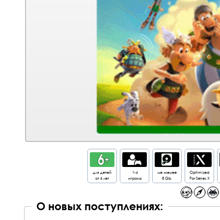
для детей
1-4
не менее
Optimized
от 6 лет
игрока
8 Gb.
For Series X
О новых поступлениях: