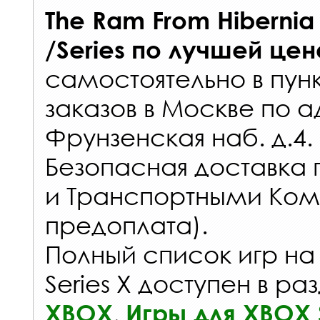
The Ram From Hibernia 
/Series
по лучшей цен
самостоятельно в
пун
заказов
в Москве по а
Фрунзенская наб. д.4.
Безопасная доставка 
и Транспортными Ком
предоплата).
Полный список игр на
Series X доступен в ра
,
XBOX
Игры для XBOX S