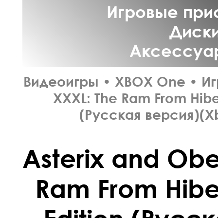
Игровые прис
Диски
Аксессуар
Видеоигры
•
XBOX One
•
И
XXXL: The Ram From Hiber
(Русская версия)(X
Asterix and Obe
Ram From Hiber