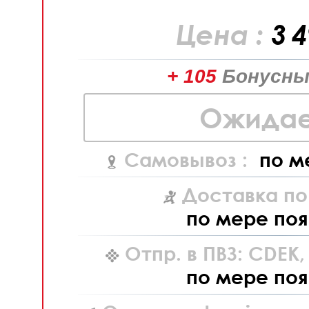
Цена :
3 
+ 105
Бонусны
Ожидае
Самовывоз :
по м
Доставка по
по мере поя
Отпр. в ПВЗ: CDEK
по мере поя