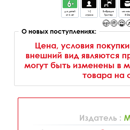
для детей
1-2
Вибрация
не ме
от 6 лет
игрока
Триггер
8 Gb
О новых поступлениях:
Цена, условия покупки
внешний вид являются п
могут быть изменены в 
товара на 
Издатель :
M