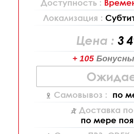
Доступность :
Времен
Локализация :
Субти
Цена :
3 
+ 105
Бонусны
Ожидае
Самовывоз :
по м
Доставка по
по мере поя