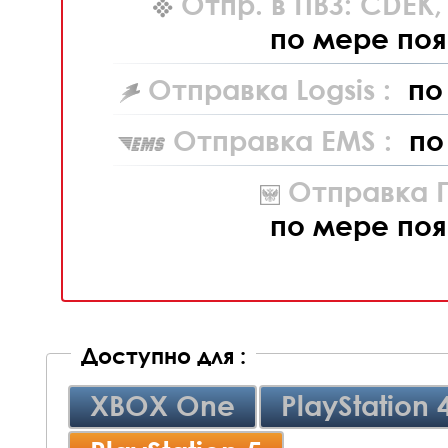
Отпр. в ПВЗ: CDEK
по мере поя
Отправка Logsis :
по
Отправка EMS :
по
Отправка П
по мере поя
Доступно для :
XBOX One
PlayStation 