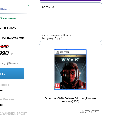
Корзина
Ubisoft
В наличии
20.03.2025
Всего товаров :
0
шт.
тры на русском
На сумму
0
руб.
 990
990
₽
ых рублей
ть
ывоз :
ня
Directive 8020 Deluxe Edition (Русская
о Москве :
версия)(PS5)
ня
K, YANDEX, 5POST