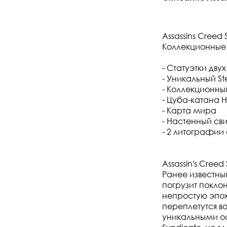
Assassins Creed 
Коллекционные
- Статуэтки дв
- Уникальный St
- Коллекционны
- Цуба-катана 
- Карта мира
- Настенный св
- 2 литографии
Assassin's Cre
Ранее известны
погрузит покло
непростую эпох
переплетутся в
уникальными ос