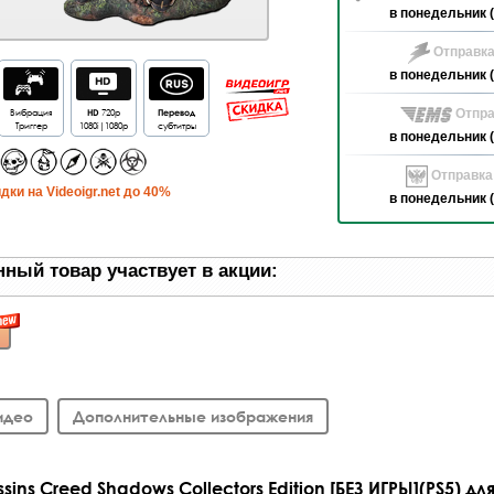
в понедельник (
Отправка
в понедельник (
Вибрация
HD
720p
Перевод
Отпра
Триггер
1080i|1080p
субтитры
в понедельник (
Отправка
дки на Videoigr.net до 40%
в понедельник (
ный товар участвует в акции:
идео
Дополнительные изображения
ins Creed Shadows Collectors Edition [БЕЗ ИГРЫ](PS5) для