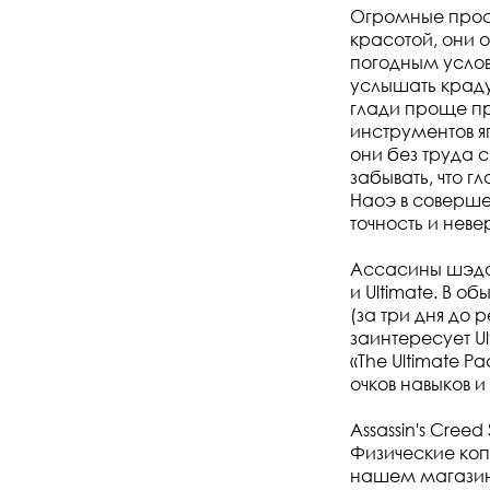
Огромные прост
красотой, они 
погодным услов
услышать краду
глади проще пр
инструментов я
они без труда 
забывать, что г
Наоэ в соверше
точность и нев
Ассасины шэдоу
и Ultimate. В о
(за три дня до
заинтересует U
«The Ultimate Pa
очков навыков 
Assassin's Creed
Физические копи
нашем магазин