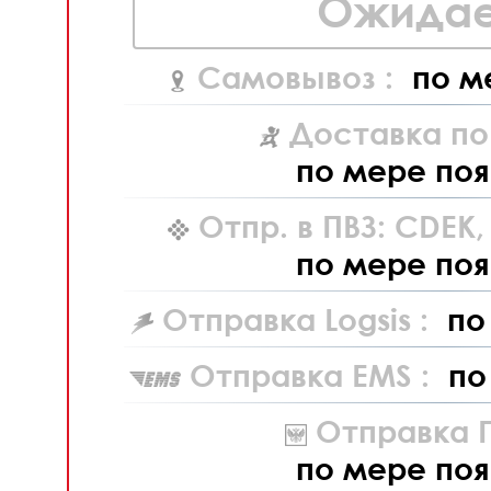
Ожидае
Самовывоз :
по м
Доставка по
по мере поя
Отпр. в ПВЗ: CDEK
по мере поя
Отправка Logsis :
по
Отправка EMS :
по
Отправка П
по мере поя