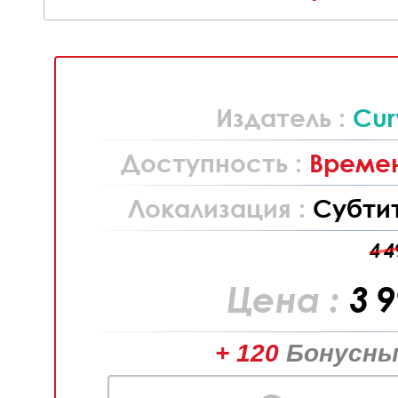
Издатель :
Cur
Доступность :
Времен
Локализация :
Субти
4 4
Цена :
3 
+ 120
Бонусны