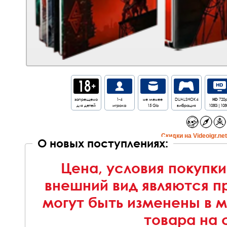
запрещено
1-4
не менее
DUALSHOK4
HD
720
для детей
игрока
15 Gb
вибрация
1080i|108
Cкидки на Videoigr.ne
О новых поступлениях:
Цена, условия покупки
внешний вид являются п
могут быть изменены в 
товара на 