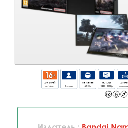
для детей
не менее
HD
720p
дистан
от 16 лет
1 игрок
56 Gb
1080i|1080p
воспрои
Издатель :
Bandai Nam