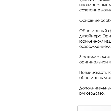
инопланетных м
сочетание логи
Основные особ
Обновленный фо
дизайнера Эрик
юбилейном изд
оформлением
3 режима сложн
оригинальной и
Новый захватыв
обновленным з
Дополнительные
руководство.