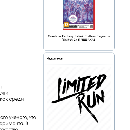
Granblue Fantasy Relink Endless Ragnarok
(Switch 2) ПРЕДЗАКАЗ!
Издатель
н-
сяти
 как среди
го ученого, что
перимента. В
ожество