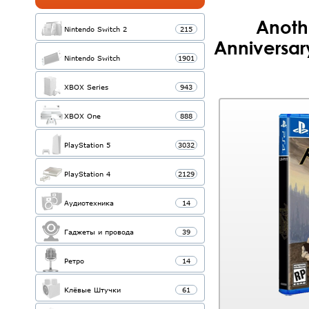
Anoth
Nintendo Switch 2
215
Anniversary
Nintendo Switch
1901
XBOX Series
943
XBOX One
888
PlayStation 5
3032
PlayStation 4
2129
Аудиотехника
14
Гаджеты и провода
39
Ретро
14
Клёвые Штучки
61