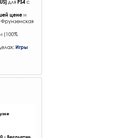
для
с
US]
PS4
и
шей цене
: Фрунзенская
и (100%
делах:
Игры
узке
0 - Бесплатно.