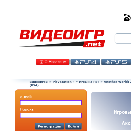
Видеоигры
»
PlayStation 4
»
Игры на PS4
»
Another World: 
(PS4)
e-mail:
Пароль:
Игровы
Акс
Регистрация
Войти