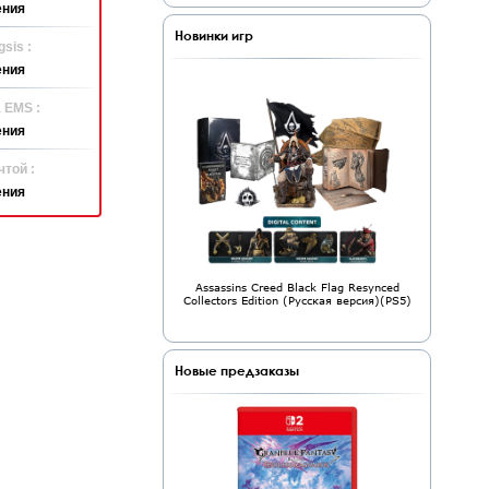
ения
Новинки игр
sis :
ения
 EMS :
ения
той :
ения
Assassins Creed Black Flag Resynced
Collectors Edition (Русская версия)(PS5)
Новые предзаказы