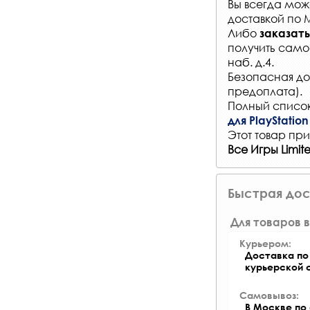
Вы всегда мо
доставкой по 
Либо
заказать
получить само
наб. д.4.
Безопасная до
предоплата).
Полный список
для PlayStation
Этот товар при
Все Игры Limi
Быстрая дос
Для товаров в
Курьером:
Доставка по 
курьерской 
Самовывоз:
В Москве по 