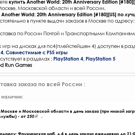
жете
купить
Another World: 20th Anniversary Edition [#180][
Москве, Московской области и всей России
.
Another World: 20th Anniversary Edition [#180][US]
по луч
стоятельно в
пункте выдачи заказов
в Москве по адресу
ставка по России Почтой и Транспортными Компаниям
 игр на дисках для пс4(плейстейшен 4) доступен в раз
,
 4
Совместимые с PS5 игры
сутствует в разделах :
,
PlayStation 4
PlayStation 5
ted Run Games
тавка заказа по всей России :
 наличии:
Москве и Московской области в день заказа (при низкой загр
службы) - от
250
.
адресу: Фрунзенская наб. д.4 в день заказа ежедневно до 21:0