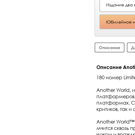
Издание два 
Юбилейное и
Описание
Д
Описание Another
180 номер Limi
Another World, 
платформеров, 
платформах. С 
критиков, так 
Another World™
мчится сквозь 
чужом и вражде