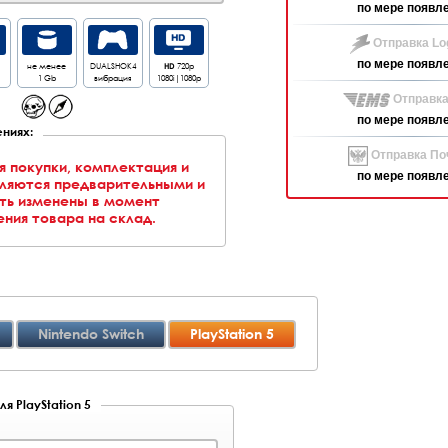
по мере появл
Отправка Log
по мере появл
не менее
DUALSHOK4
HD
720p
1 Gb
вибрация
1080i|1080p
Отправка
по мере появл
ниях:
Отправка Поч
я покупки, комплектация и
по мере появл
вляются предварительными и
ть изменены в момент
ния товара на склад.
Nintendo Switch
PlayStation 5
я PlayStation 5