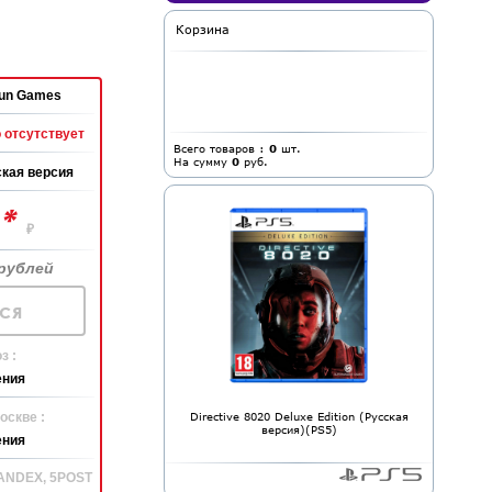
Корзина
Run Games
 отсутствует
Всего товаров :
0
шт.
На сумму
0
руб.
кая версия
*
0
₽
рублей
ся
з :
ения
оскве :
Directive 8020 Deluxe Edition (Русская
версия)(PS5)
ения
YANDEX, 5POST