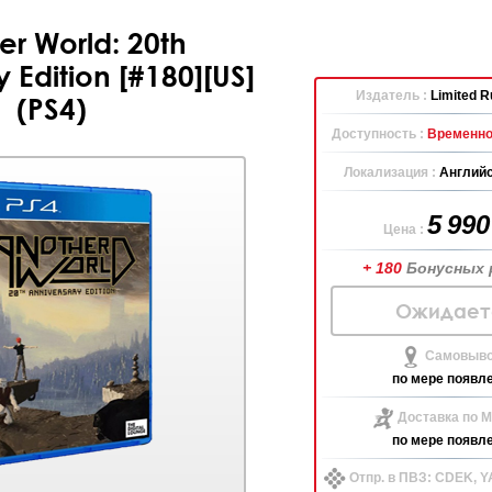
er World: 20th
 Edition [#180][US]
Издатель :
Limited 
(PS4)
Доступность :
Временно
Локализация :
Английс
5 99
Цена :
+ 180
Бонусных 
Ожидает
Самовыво
по мере появл
Доставка по М
по мере появл
Отпр. в ПВЗ: CDEK, 