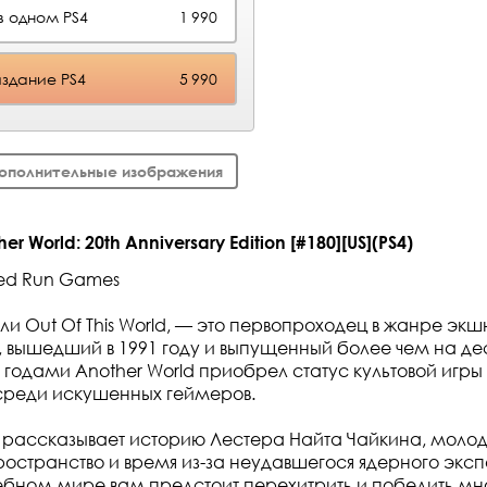
в одном PS4
1 990
здание PS4
5 990
ополнительные изображения
 World: 20th Anniversary Edition [#180][US](PS4)
ted Run Games
или Out Of This World, — это первопроходец в жанре экш
вышедший в 1991 году и выпущенный более чем на де
годами Another World приобрел статус культовой игры
и среди искушенных геймеров.
 рассказывает историю Лестера Найта Чайкина, молодо
пространство и время из-за неудавшегося ядерного экс
бном мире вам предстоит перехитрить и победить мн