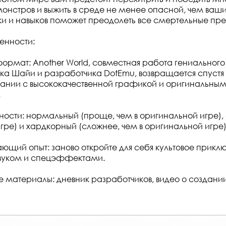
онстров и выжить в среде не менее опасной, чем ваши 
ки и навыков поможет преодолеть все смертельные преп
енности:
рмат: Another World, совместная работа гениального
а Шайи и разработчика DotEmu, возвращается спустя 2
ании с высококачественной графикой и оригинальны
.
ости: нормальный (проще, чем в оригинальной игре), 
гре) и хардкорный (сложнее, чем в оригинальной игре)
ающий опыт: заново откройте для себя культовое прикл
вуком и спецэффектами.
 материалы: дневник разработчиков, видео о создании