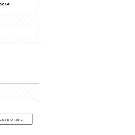
после
сать отзыв