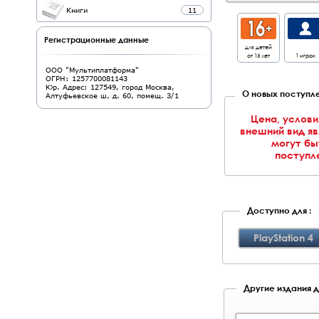
Книги
11
Регистрационные данные
для детей
от 16 лет
1 игрок
ООО "Мультиплатформа"
ОГРН: 1257700081143
Юр. Адрес: 127549, город Москва,
О новых поступле
Алтуфьевское ш, д. 60, помещ. 3/1
Цена, услови
внешний вид я
могут бы
поступле
Доступно для :
PlayStation 4
Другие издания дл