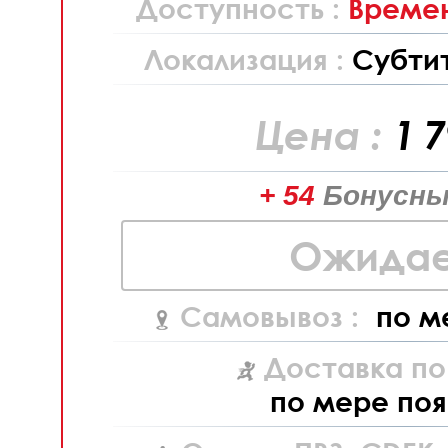
Доступность :
Времен
Локализация :
Субти
Цена :
1 
+ 54
Бонусны
Ожидае
Самовывоз :
по м
Доставка по
по мере поя