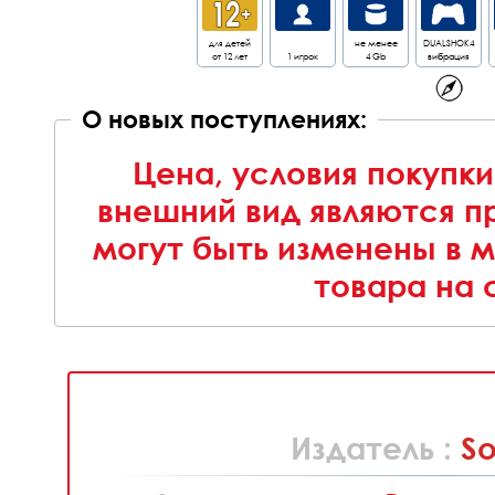
для детей
не менее
DUALSHOK4
от 12 лет
1 игрок
4 Gb
вибрация
О новых поступлениях:
Цена, условия покупки
внешний вид являются п
могут быть изменены в 
товара на 
Издатель :
S