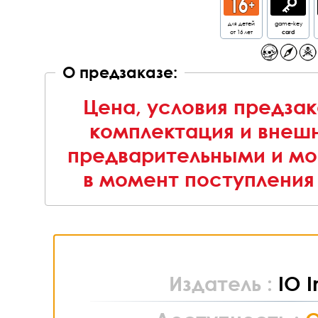
для детей
game-key
от 16 лет
card
О предзаказе:
Цена, условия предзак
комплектация и внешн
предварительными и мо
в момент поступления 
Издатель :
IO I