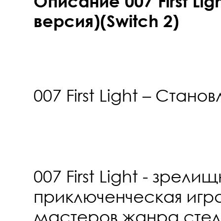
Описание 007 First Lig
версия)(Switch 2)
007 First Light – Стан
007 First Light - зрели
приключенческая игр
мастеров жанра стел