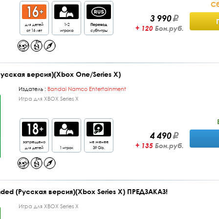
Сб
3 990
для детей
1-2
Перевод
+ 120
Бон.руб.
от 16 лет
игрока
субтитры
 (Русская версия)(Xbox One/Series X)
Издатель :
Bandai Namco Entertainment
Игра для XBOX Series X
4 490
запрещено
не менее
+ 135
Бон.руб.
для детей
1 игрок
39 Gb.
ended (Русская версия)(Xbox Series X) ПРЕДЗАКАЗ!
Игра для XBOX Series X