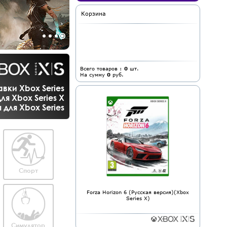
Корзина
Всего товаров :
0
шт.
На сумму
0
руб.
вки Xbox Series
ля Xbox Series X
для Xbox Series
Спорт
Forza Horizon 6 (Русская версия)(Xbox
Series X)
Симулятор