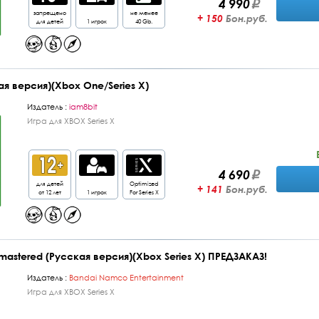
4 990
запрещено
не менее
+ 150
Бон.руб.
для детей
1 игрок
40 Gb.
кая версия)(Xbox One/Series X)
Издатель :
iam8bit
Игра для XBOX Series X
4 690
для детей
Optimized
+ 141
Бон.руб.
от 12 лет
1 игрок
For Series X
Remastered (Русская версия)(Xbox Series X) ПРЕДЗАКАЗ!
Издатель :
Bandai Namco Entertainment
Игра для XBOX Series X