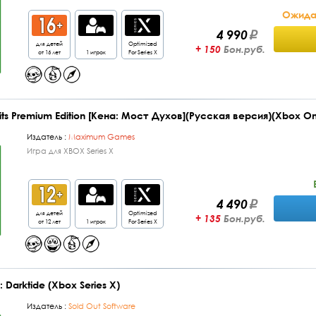
Ожидае
4 990
для детей
Optimized
+ 150
Бон.руб.
от 16 лет
1 игрок
For Series X
irits Premium Edition [Кена: Мост Духов](Русская версия)(Xbox On
Издатель :
Maximum Games
Игра для XBOX Series X
4 490
для детей
Optimized
+ 135
Бон.руб.
от 12 лет
1 игрок
For Series X
Darktide (Xbox Series X)
Издатель :
Sold Out Software