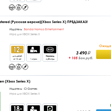
mastered (Русская версия)(Xbox Series X) ПРЕДЗАКАЗ!
Издатель :
Bandai Namco Entertainment
Игра для XBOX Series X
Ожидае
3 490
для детей
Перевод
+ 105
Бон.руб.
от 12 лет
1 игрок
субтитры
len (Xbox Series X)
Издатель :
CI Games
Игра для XBOX Series X