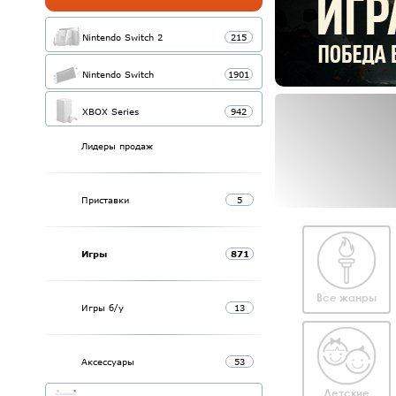
Nintendo Switch 2
215
Nintendo Switch
1901
XBOX Series
942
Лидеры продаж
Приставки
5
Игры
871
Все жанры
Игры б/у
13
Аксессуары
53
Детские