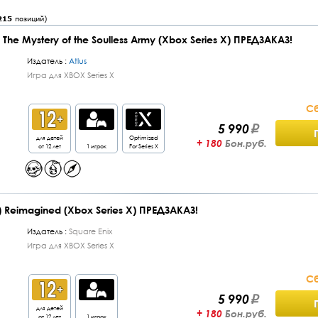
215
позиций)
The Mystery of the Soulless Army (Xbox Series X) ПРЕДЗАКАЗ!
Издатель :
Atlus
Игра для XBOX Series X
Сб
5 990
для детей
Optimized
+ 180
Бон.руб.
от 12 лет
1 игрок
For Series X
) Reimagined (Xbox Series X) ПРЕДЗАКАЗ!
Издатель :
Square Enix
Игра для XBOX Series X
Сб
5 990
для детей
+ 180
Бон.руб.
от 12 лет
1 игрок