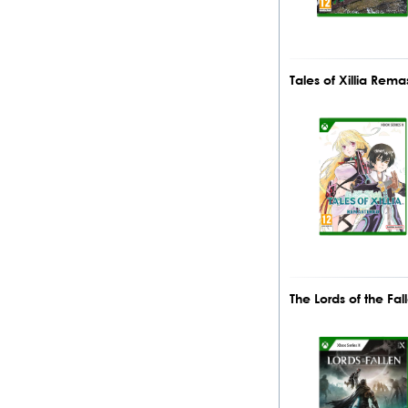
Tales of Xillia Re
The Lords of the Fal