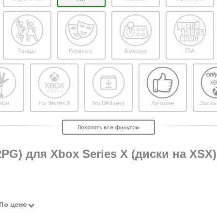
Танцы
Развлеч.
Аркада
ГТА
мби
For Series X
Sm.Delivery
Лучшие
Экскл
Показать все фильтры
PG) для Xbox Series X (диски на XSX)
По цене