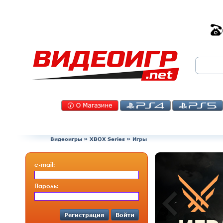
Видеоигры
»
XBOX Series
» Игры
e-mail:
Пароль:
Регистрация
Войти