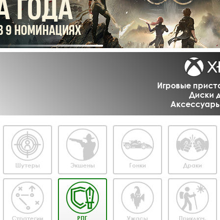
Игровые приста
Диски д
Аксессуары 
Шутеры
Экшены
Гонки
Драки
Стратегии
РПГ
Ужасы
Приключ.