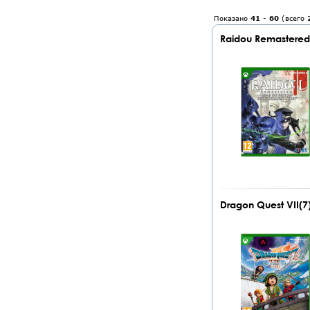
Показано
41
-
60
(всего
Raidou Remastered 
Dragon Quest VII(7