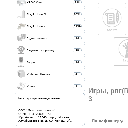
XBOX One
888
PlayStation 5
3031
PlayStation 4
2129
Квест
Аудиотехника
14
Гаджеты и провода
39
Зо
Ретро
14
Клёвые Штучки
61
Книги
11
Игры, рпг(R
3
Регистрационные данные
ООО "Мультиплатформа"
ОГРН: 1257700081143
Юр. Адрес: 127549, город Москва,
По алфавиту
Алтуфьевское ш, д. 60, помещ. 3/1