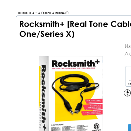
Показано
1
-
1
(всего
1
позиций)
Rocksmith+ [Real Tone Cabl
One/Series X)
Из
Ак
д
во