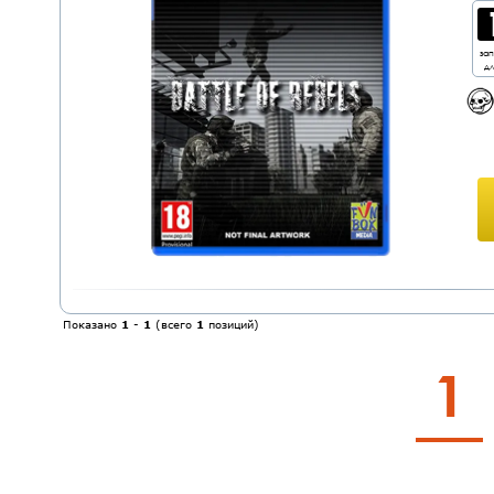
за
дл
Показано
1
-
1
(всего
1
позиций)
1