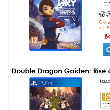
для д
от 12 
Cкид
до 4
В
С
Double Dragon Gaiden: Rise o
Изда
для де
от 12 л