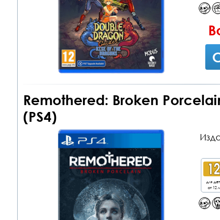
В
С
Remothered: Broken Porcelai
(PS4)
Изда
для де
от 12 л