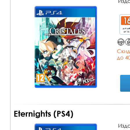
Изда
для д
от 16 
Cкид
до 4
Eternights (PS4)
Изда