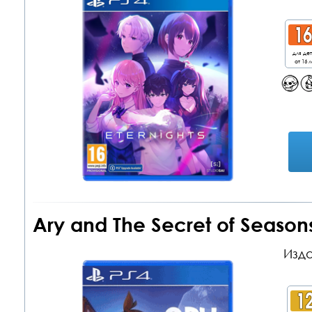
для де
от 16 л
Ary and The Secret of Season
Изда