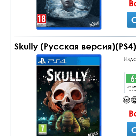
В
С
Skully (Русская версия)(PS4
Изда
для де
от 6 л
В
С