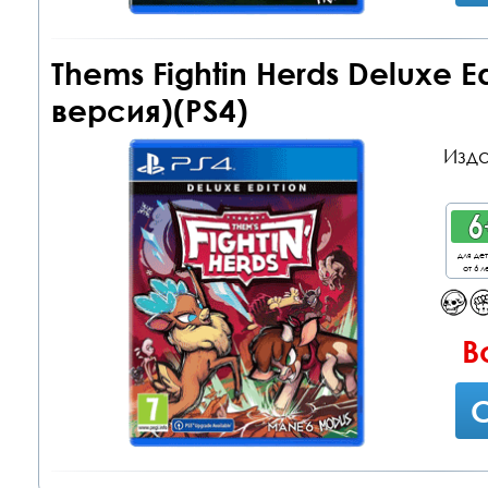
Thems Fightin Herds Deluxe E
версия)(PS4)
Изда
для де
от 6 л
В
С