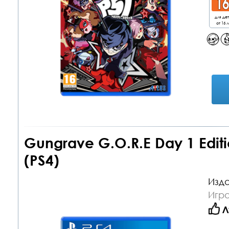
для де
от 16 л
Gungrave G.O.R.E Day 1 Edit
(PS4)
Изда
Игра
Л