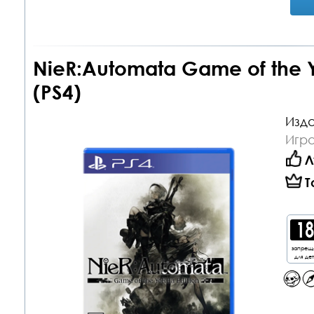
NieR:Automata Game of the Y
(PS4)
Изда
Игра
Л
Т
запрещ
для де