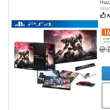
Изда
Игра
Л
для де
от 16 л