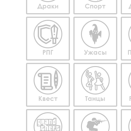
Драки
Спорт
РПГ
Ужасы
Квест
Танцы