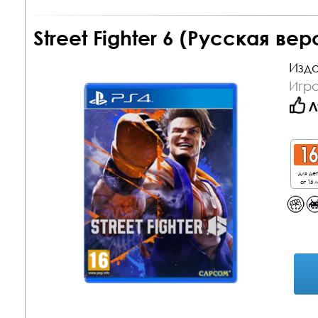
Street Fighter 6 (Русская вер
Изда
Игра
Л
для де
от 16 л