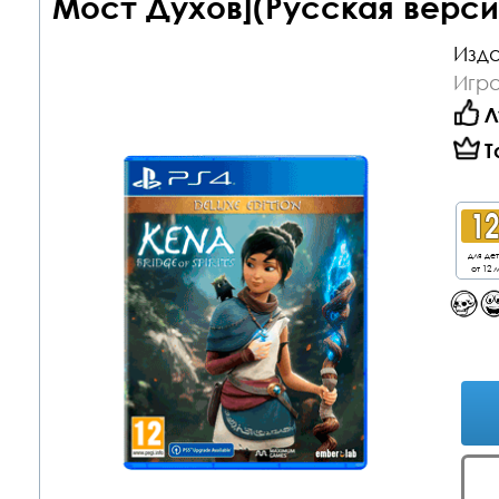
Мост Духов](Русская верси
Изда
Игра
Л
Т
для де
от 12 л