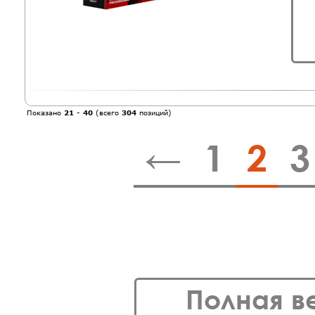
Показано
21
-
40
(всего
304
позиций)
←
1
2
3
Полная в