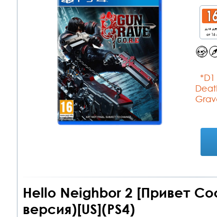
для д
от 16 
*D1
Deat
Grav
Hello Neighbor 2 [Привет Со
версия)[US](PS4)