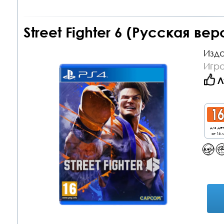
Street Fighter 6 (Русская вер
Изда
Игра
Л
для де
от 16 л