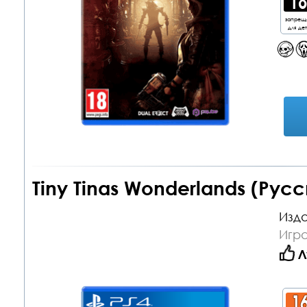
запрещ
для де
Tiny Tinas Wonderlands (Рус
Изда
Игра
Л