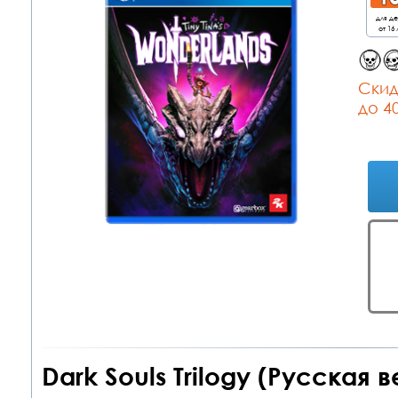
для д
от 16 
Cкид
до 4
Dark Souls Trilogy (Русская 