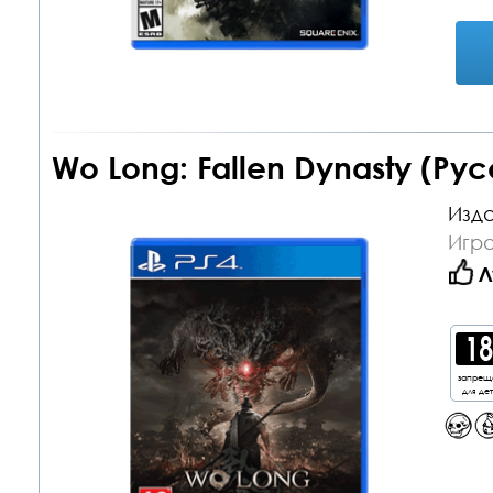
Wo Long: Fallen Dynasty (Ру
Изда
Игра
Л
запрещ
для де