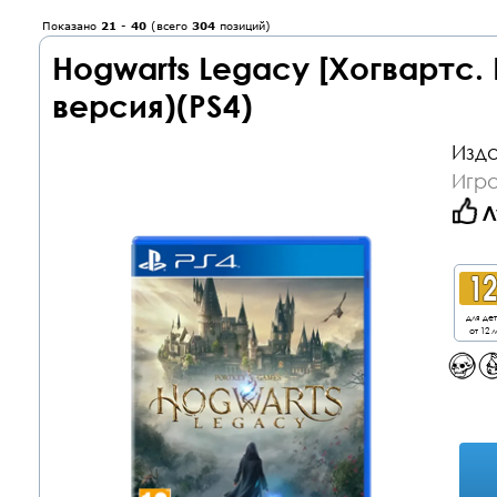
Показано
21
-
40
(всего
304
позиций)
Hogwarts Legacy [Хогвартс.
версия)(PS4)
Изда
Игра
Л
для де
от 12 л