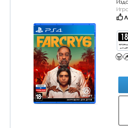
Изда
Игра
Л
запрещ
для де