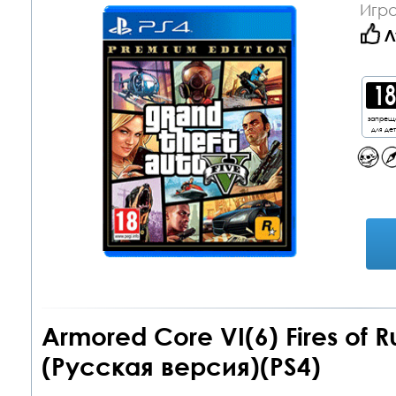
Игра
Л
запрещ
для де
Armored Core VI(6) Fires of 
(Русская версия)(PS4)