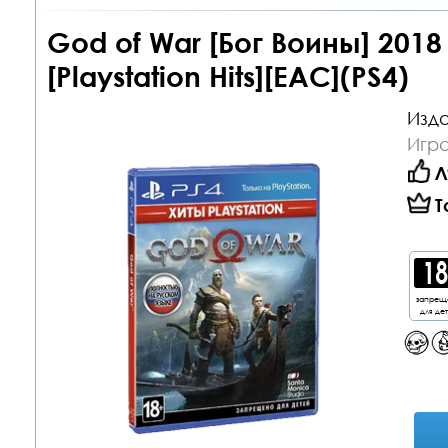
God of War [Бог Воины] 2018
[Playstation Hits][EAC](PS4)
Изда
Игра
Л
Т
запрещ
для де