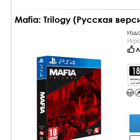
Mafia: Trilogy (Русская верс
Изда
Игра
Л
запрещ
для де