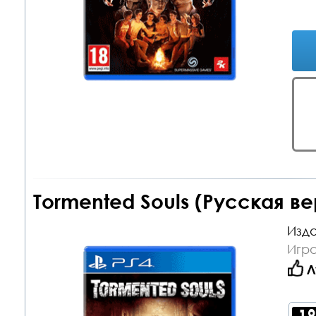
Tormented Souls (Русская ве
Изда
Игра
Л