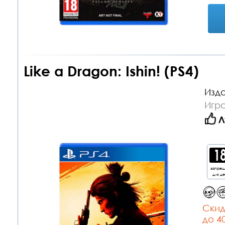
Like a Dragon: Ishin! (PS4)
Изда
Игра
Л
запре
для д
Cкид
до 4