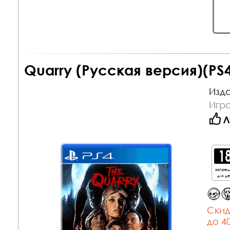
Quarry (Русская версия)(PS
Изда
Игра
Л
запре
для д
Cкид
до 4