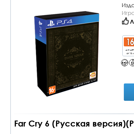
Изда
Игра
Л
для де
от 16 л
Far Cry 6 (Русская версия)(P