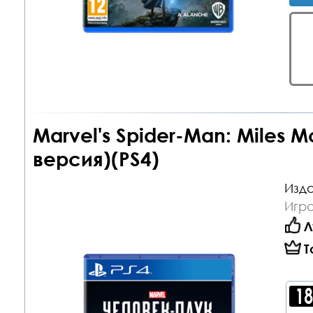
Marvel's Spider-Man: Miles M
версия)(PS4)
Изда
Игра
Л
Т