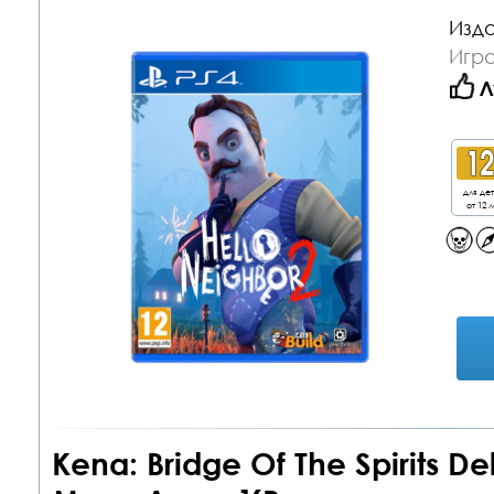
Изда
Игра
Л
для де
от 12 л
Kena: Bridge Of The Spirits De