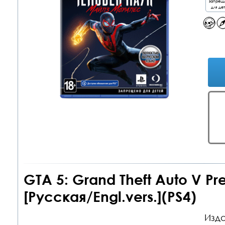
запрещ
для де
GTA 5: Grand Theft Auto V Pr
[Русская/Engl.vers.](PS4)
Изда