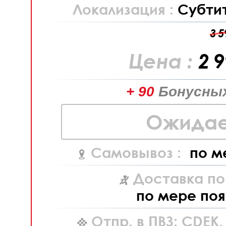
Локализация :
Субти
3 5
Цена :
2 
+ 90
Бонусных
Ожидае
Самовывоз :
по м
Доставка по
по мере поя
Отпр. в ПВЗ: CDEK