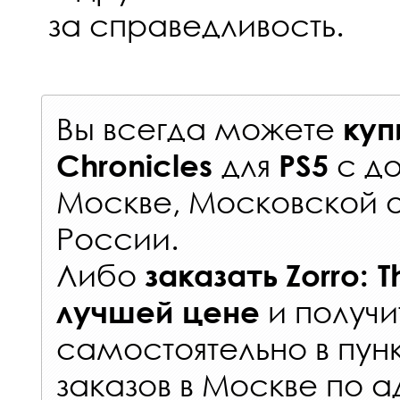
за справедливость.
Вы всегда можете
куп
для
с
до
Chronicles
PS5
Москве, Московской о
России
.
Либо
заказать
Zorro: 
и получи
лучшей цене
самостоятельно в
пун
заказов
в Москве по а