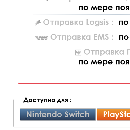
по мере поя
Отправка Logsis :
по
Отправка EMS :
по
Отправка П
по мере поя
Доступно для :
Nintendo Switch
PlaySta