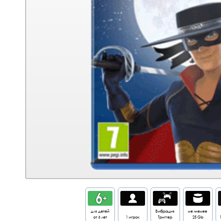
для детей
Вибрация
не менее
от 6 лет
1 игрок
Триггер
25 Gb