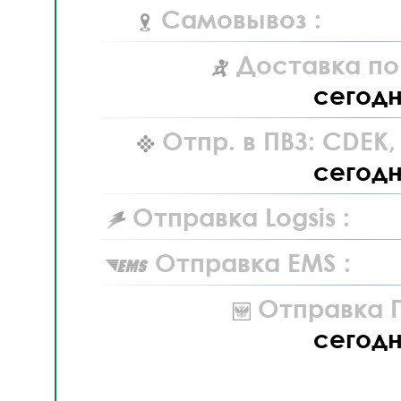
Самовывоз :
Доставка по
сегод
Отпр. в ПВЗ: CDEK
сегод
Отправка Logsis :
Отправка EMS :
Отправка П
сегод