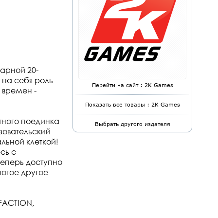
арной 20-
 на себя роль
Перейти на сайт : 2K Games
 времен -
Показать все товары : 2K Games
тного поединка
Выбрать другого издателя
зовательский
альной клеткой!
сь с
еперь доступно
огое другое
ь
FACTION,