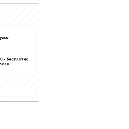
узке
0 - Бесплатно.
после