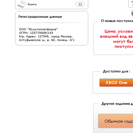
д
Книги
11
Регистрационные данные
О новых поступле
ООО "Мультиплатформа"
Цена, услови
ОГРН: 1257700081143
внешний вид я
Юр. Адрес: 127549, город Москва,
Алтуфьевское ш, д. 60, помещ. 3/1
могут бы
поступле
Доступно для :
XBOX One
Другие издания 
Обычное изд