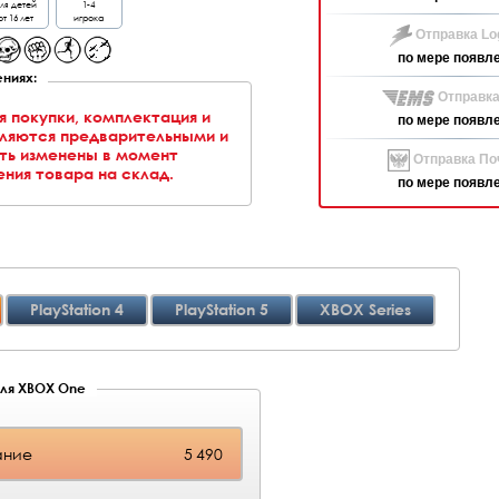
ля детей
1-4
от 16 лет
игрока
Отправка Log
по мере появл
ниях:
Отправка
я покупки, комплектация и
по мере появл
вляются предварительными и
ть изменены в момент
Отправка Поч
ния товара на склад.
по мере появл
PlayStation 4
PlayStation 5
XBOX Series
для XBOX One
ание
5 490