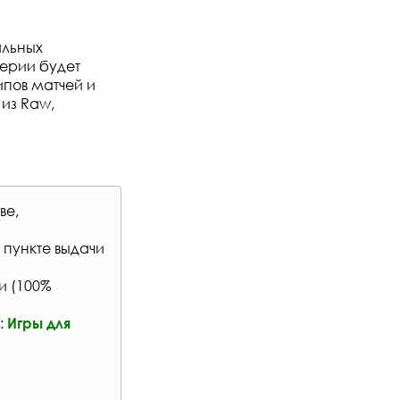
альных
серии будет
пов матчей и
из Raw,
ве,
в
пункте выдачи
и (100%
:
Игры для