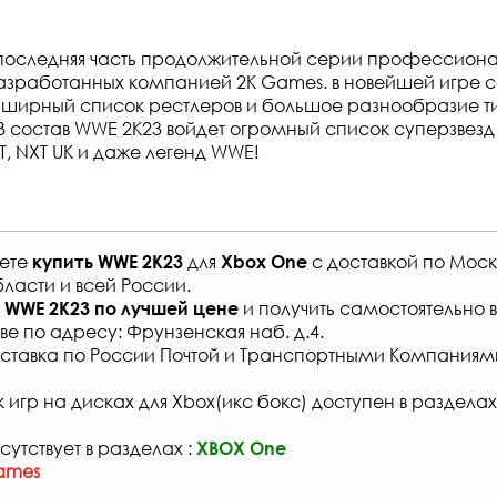
 последняя часть продолжительной серии профессион
разработанных компанией 2K Games. в новейшей игре 
ширный список рестлеров и большое разнообразие ти
В состав WWE 2K23 войдет огромный список суперзвезд 
, NXT UK и даже легенд WWE!
жете
для
с
доставкой по Моск
купить
WWE 2K23
Xbox One
ласти и всей России
.
и получить самостоятельно 
WWE 2K23
по лучшей цене
ве по адресу: Фрунзенская наб. д.4.
ставка по России Почтой и Транспортными Компаниям
 игр на дисках для Xbox(икс бокс) доступен в разделах
сутствует в разделах :
XBOX One
ames