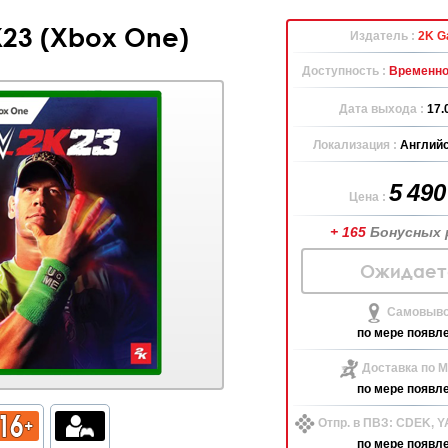
23 (Xbox One)
Издатель :
2K G
Доступность :
Временно
Дата выхода :
17.
Локализация :
Английс
5 49
Цена :
+ 165
Бонусных 
Ожидает
Самовыво
по мере появл
Доставка по М
по мере появл
Отпр. в ПВЗ: CDEK, 
по мере появл