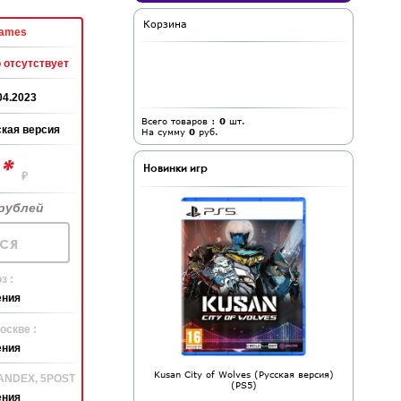
Корзина
ames
 отсутствует
04.2023
Всего товаров :
0
шт.
кая версия
На сумму
0
руб.
*
0
Новинки игр
₽
рублей
ся
з :
ения
оскве :
ения
Kusan City of Wolves (Русская версия)
YANDEX, 5POST
(PS5)
ения