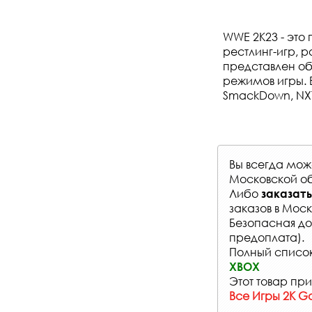
WWE 2K23 - это
рестлинг-игр, 
представлен об
режимов игры. 
SmackDown, NXT
Вы всегда мо
Московской об
Либо
заказать
заказов
в Моск
Безопасная до
предоплата).
Полный список
XBOX
Этот товар при
Все Игры 2K G