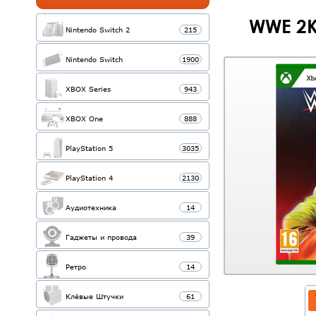
WWE 2K
Nintendo Switch 2
215
Nintendo Switch
1900
XBOX Series
943
XBOX One
888
PlayStation 5
3035
PlayStation 4
2130
Аудиотехника
14
Гаджеты и провода
39
Ретро
14
Клёвые Штучки
61