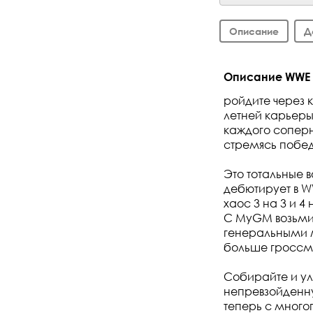
Описание
Д
Описание WWE 
ройдите через 
летней карьеры
каждого соперн
стремясь побед
Это тотальные 
дебютирует в W
хаос 3 на 3 и 4
С MyGM возьми
генеральными м
больше гроссме
Собирайте и ул
непревзойденну
теперь с много