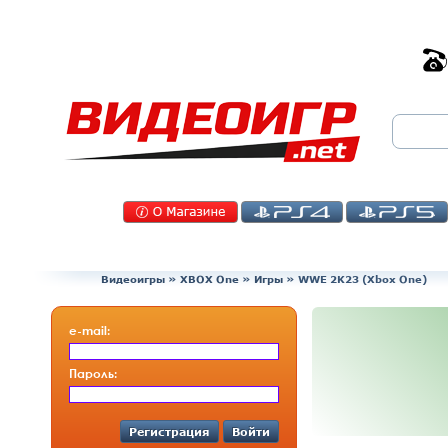
Видеоигры
»
XBOX One
»
Игры
»
WWE 2K23 (Xbox One)
e-mail:
Пароль:
Регистрация
Войти