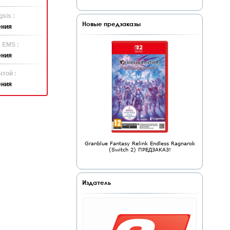
sis :
Новые предзаказы
ения
 EMS :
ения
той :
ения
Granblue Fantasy Relink Endless Ragnarok
(Switch 2) ПРЕДЗАКАЗ!
Издатель