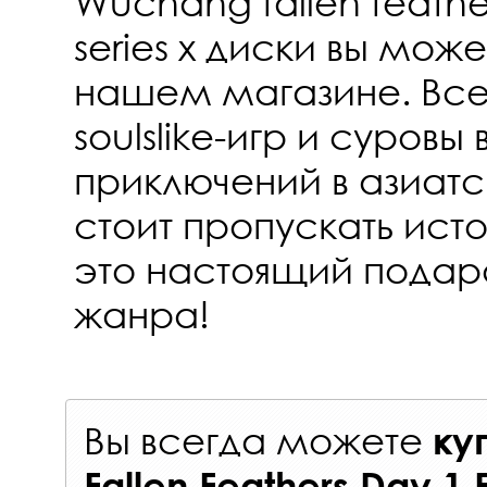
Wuchang fallen feather
series x диски вы може
нашем магазине. Вс
soulslike-игр и суровы
приключений в азиатс
стоит пропускать ист
это настоящий подар
жанра!
Вы всегда можете
ку
Fallen Feathers Day 1 E