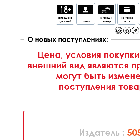
запрещено
Вибрация
не менее
для детей
1 игрок
Триггер
25 Gb
О новых поступлениях:
Цена, условия покупки
внешний вид являются п
могут быть измен
поступления това
Издатель :
50