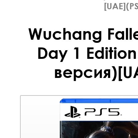
[UAE](P
Wuchang Falle
Day 1 Editio
версия)[UA