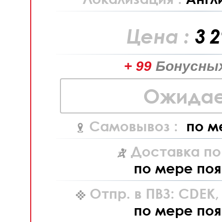
Цена :
3 
+ 99
Бонусных
Ожидае
Самовывоз :
по м
Доставка по
по мере поя
Отпр. в ПВЗ: CDEK
по мере поя