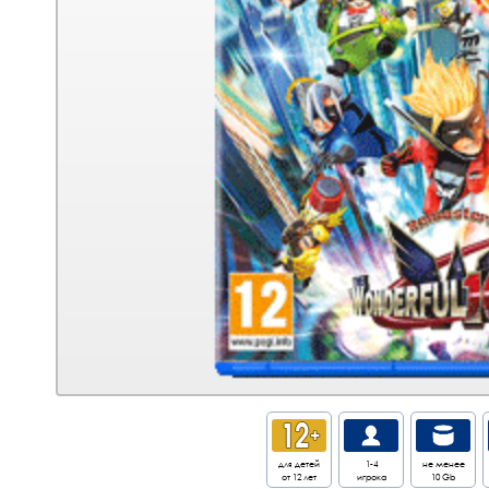
для детей
1-4
не менее
от 12 лет
игрока
10 Gb