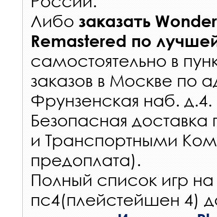
России
.
Либо
заказать
Wonderf
Remastered
по лучше
самостоятельно в
пун
заказов
в Москве по а
Фрунзенская наб. д.4.
Безопасная доставка 
и Транспортными Ком
предоплата).
Полный список игр на
пс4(плейстейшен 4) д